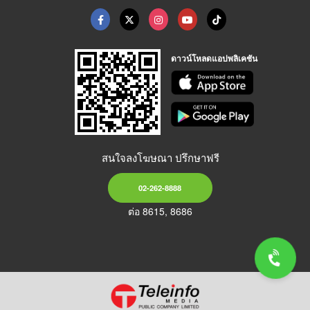
ดาวน์โหลดแอปพลิเคชัน
สนใจลงโฆษณา ปรึกษาฟรี
02-262-8888
ต่อ 8615, 8686