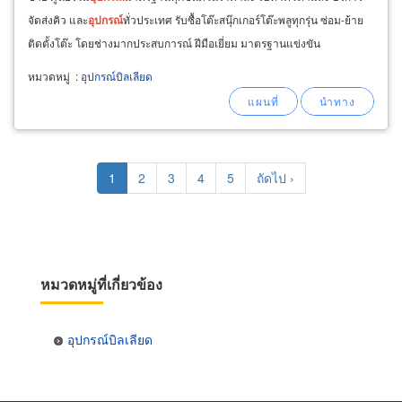
จัดส่งคิว และ
อุปกรณ์
ทั่วประเทศ รับซื้อโต๊ะสนุ๊กเกอร์โต๊ะพลูทุกรุ่น ซ่อม-ย้าย
ติดตั้งโต๊ะ โดยช่างมากประสบการณ์ ฝีมือเยี่ยม มาตรฐานแข่งขัน
หมวดหมู่
:
อุปกรณ์บิลเลียด
Pagination
Current
1
Page
2
Page
3
Page
4
Page
5
Next
ถัดไป ›
page
page
หมวดหมู่ที่เกี่ยวข้อง
อุปกรณ์บิลเลียด