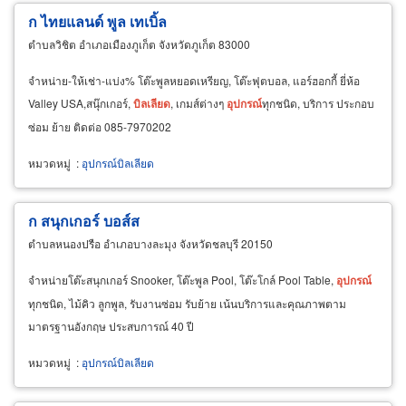
ก ไทยแลนด์ พูล เทเบิ้ล
ตำบลวิชิต อำเภอเมืองภูเก็ต จังหวัดภูเก็ต 83000
จำหน่าย-ให้เช่า-แบ่ง% โต๊ะพูลหยอดเหรียญ, โต๊ะฟุตบอล, แอร์ฮอกกี้ ยี่ห้อ
Valley USA,สนุ๊กเกอร์,
บิลเลียด
, เกมส์ต่างๆ
อุปกรณ์
ทุกชนิด, บริการ ประกอบ
ซ่อม ย้าย ติดต่อ 085-7970202
หมวดหมู่
:
อุปกรณ์บิลเลียด
ก สนุกเกอร์ บอส์ส
ตำบลหนองปรือ อำเภอบางละมุง จังหวัดชลบุรี 20150
จำหน่ายโต๊ะสนุกเกอร์ Snooker, โต๊ะพูล Pool, โต๊ะโกล์ Pool Table,
อุปกรณ์
ทุกชนิด, ไม้คิว ลูกพูล, รับงานซ่อม รับย้าย เน้นบริการและคุณภาพตาม
มาตรฐานอังกฤษ ประสบการณ์ 40 ปี
หมวดหมู่
:
อุปกรณ์บิลเลียด