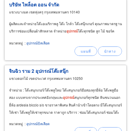
บริษัท ไพล็อต ออน จำกัด
แขวงบางมด เขตทุ่งครุ กรุงเทพมหานคร 10140
ผู้ผลิตและจำหน่ายโต๊ะอเมริกาพลู โต๊ะ โกล์ว โต๊ะสนุ๊กเกอร์ คุณภาพมาตรฐาน
บริการซ่อมเปลี่ยนผ้าสักหลาด จำหน่าย
อุปกรณ์
โต๊ะทุกชนิด ลูก ไม้ ชอร์ค
หมวดหมู่
:
อุปกรณ์บิลเลียด
จินฉิว ราม 2 อุปกรณ์โต๊ะสนุ๊ก
แขวงดอกไม้ เขตประเวศ กรุงเทพมหานคร 10250
จำหน่าย : โต๊ะสนุกเกอร์/โต๊ะพลูใหม่ โต๊ะสนุกเกอร์มือสองทุกยี่ห้อ โต๊ะพลูมือ
สอง แบบทรงจากประเทศอังกฤษและ
อุปกรณ์
สนุกเกอร์ทุกชนิด หินชนวนนอก
ยี่ห้อ ardesia biccio s/o ขายราคาพิเศษ สินค้านำเข้าโดยตรง มีโต๊ะสนุกเกอร์
ให้เช่า โต๊ะพลูให้เช่าทุกขนาด ราคาถูก บริการ : ซ่อมโต๊ะสนุกเกอร์ ซ่อมโต๊ะ
พลู ทำสีโต๊ะสนุกเกอร์ใหม่
หมวดหมู่
:
อุปกรณ์บิลเลียด