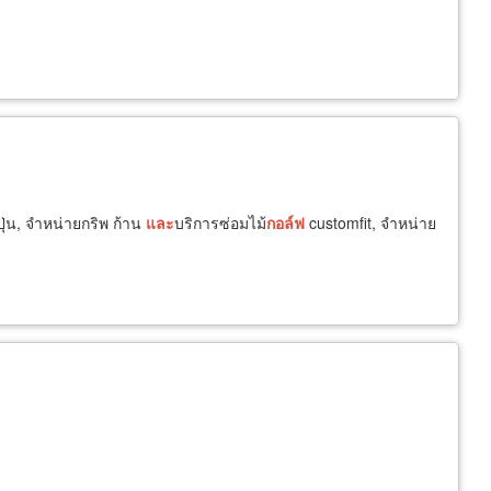
ปุ่น, จำหน่ายกริพ ก้าน
และ
บริการซ่อมไม้
กอล์ฟ
customfit, จำหน่าย