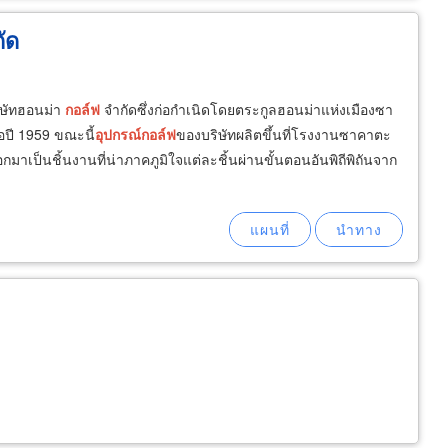
ัด
ิษัทฮอนม่า
กอล์ฟ
จำกัดซึ่งก่อกำเนิดโดยตระกูลฮอนม่าแห่งเมืองซา
่อปี 1959 ขณะนี้
อุปกรณ์
กอล์ฟ
ของบริษัทผลิตขึ้นที่โรงงานซาคาตะ
อกมาเป็นชิ้นงานที่น่าภาคภูมิใจแต่ละชิ้นผ่านขั้นตอนอันพิถีพิถันจาก