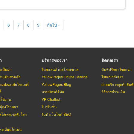
age
Page
6
Page
7
Page
8
Page
9
Next
ถัดไป ›
page
รา
บริการของเรา
ติดต่อเรา
มเป็นมา
ไทยแลนด์ เยลโล่เพจเจส
ทีมที่ปรึกษาโฆษณา
มเป็นส่วนตัว
YellowPages Online Service
โฆษณากับเรา
มปลอดภัยไซเบอร์
YellowPages Blog
ฝ่ายบริการลูกค้าสัมพั
้
นามบัตรดิจิทัล
วิธีการชำระเงิน
รใช้งาน
YP Chatbot
บผู้ลงโฆษณา
โปรโมชั่น
ลโล่เพจเจสทั่วโลก
รับทำเว็บไซต์ SEO
ะเบียนโดเมน