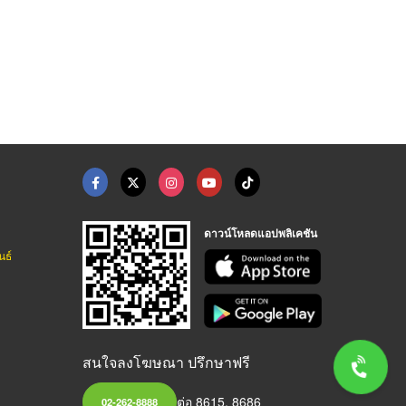
ดาวน์โหลดแอปพลิเคชัน
นธ์
สนใจลงโฆษณา ปรึกษาฟรี
ต่อ 8615, 8686
02-262-8888