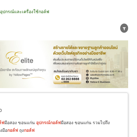
ุปกรณ์และเครื่องใช้กอล์ฟ
น่าย
ผู้ส่งออก/นำเข้า
ธุรกิจบริการ
0
์ฟ
มือสอง ขอนแก่น
อุปกรณ์
กอล์ฟ
มือสอง ขอนแก่น รวมไปถึง
งมือ
กอล์ฟ
ถุง
กอล์ฟ