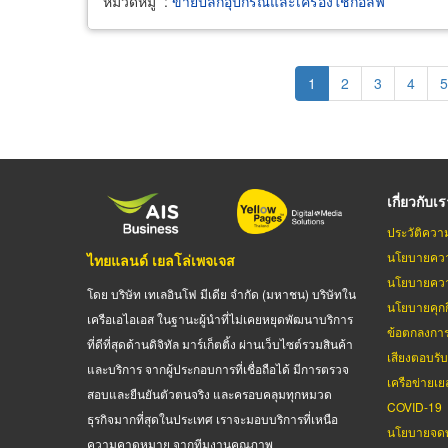
หมวดหมู่
:
ขายปลีกอุปกรณ์และเครื่องใช้กอล์ฟ
Pagination
Current
1
Page
2
Page
3
Page
4
P
5
page
เกี่ยวกับเ
ประวัติควา
นโยบายควา
ไทยแลนด์ เยลโล่เพจเจส
นโยบายควา
โดย บริษัท เทเลอินโฟ มีเดีย จำกัด (มหาชน) บริษัทใน
นโยบายคุกกี
เครือเอไอเอส ในฐานะผู้นำที่ไม่เคยหยุดพัฒนาบริการ
ข้อตกลงกา
ที่ดีที่สุดด้านดิจิทัล มาร์เก็ตติ้ง ผ่านเว็บไซต์รวมสินค้า
เสียงตอบรั
และบริการ จากผู้ประกอบการที่เชื่อถือได้ มีการตรวจ
เครือข่ายเย
สอบและยืนยันตัวตนจริง และครอบคลุมทุกหมวด
COVID-19
ธุรกิจมากที่สุดในประเทศ เราจะมอบบริการที่เหนือ
นโยบายจดท
ความคาดหมาย จากทีมงานคุณภาพ