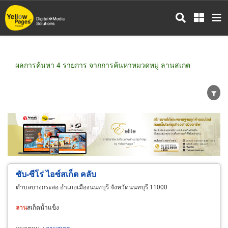
ข้าม
ไป
ยัง
เนื้อหา
หลัก
ผลการค้นหา 4 รายการ จากการค้นหาหมวดหมู่ ลานสเกต
ขายส่ง
ขายปลีก
ผู้ผลิต
ตัวแทนจัดจำหน่าย
ผู้ส่งออก/นำเข้า
ธุรกิจบริการ
ซับ-ซีโร่ ไอซ์สเก็ต คลับ
ตำบลบางกระสอ อำเภอเมืองนนทบุรี จังหวัดนนทบุรี 11000
ลาน
สเก็ตน้ำแข็ง
หมวดหมู่
:
ลานสเกต