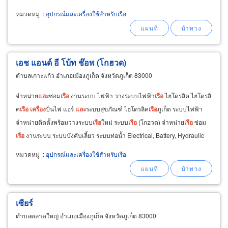
หมวดหมู่
:
อุปกรณ์และเครื่องใช้สำหรับเรือ
เอช แอนด์ อี โบ้ท ช๊อพ (โกฮวด)
ตำบลเกาะแก้ว อำเภอเมืองภูเก็ต จังหวัดภูเก็ต 83000
จำหน่าย
และ
ซ่อม
เรือ
งานระบบ ไฟฟ้า วางระบบไฟฟ้า
เรือ
ไฮโดรลิค ไฮโดรลิ
ค
เรือ
เครื่อง
ปั่นไฟ แอร์
และ
ระบบสุขภัณฑ์ ไฮโดรลิค
เรือ
ภูเก็ต ระบบไฟฟ้า
จำหน่ายติดตั้งพร้อมวางระบบ
เรือ
ใหม่ ระบบ
เรือ
(โกฮวด) จำหน่าย
เรือ
ซ่อม
เรือ
งานระบบ ระบบบังคับเลี้ยว ระบบท่อน้ำ Electrical, Battery, Hydraulic
Steering System, Insulation
หมวดหมู่
:
อุปกรณ์และเครื่องใช้สำหรับเรือ
เซียร์
ตำบลตลาดใหญ่ อำเภอเมืองภูเก็ต จังหวัดภูเก็ต 83000