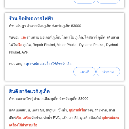
ร้าน กิตติพร การไฟฟ้า
ตำบลรัษฎา อำเภอเมืองภูเก็ต จังหวัดภูเก็ต 83000
รับซ่อม
และ
จำหน่าย มอเตอร์ ภูเก็ต, ไดนาโม ภูเก็ต, ไดสตาร์ ภูเก็ต, เดินสาย
ไฟใน
เรือ
ภูเก็ต, Repair Phuket, Motor Phuket, Dynamo Phuket, Dychart
Phuket, AVR
หมวดหมู่
:
อุปกรณ์และเครื่องใช้สำหรับเรือ
สินดี ฮาร์ดแวร์ ภูเก็ต
ตำบลตลาดใหญ่ อำเภอเมืองภูเก็ต จังหวัดภูเก็ต 83000
แสตนเลสแบน, เพลา Sil, สกรู Sil, ปั๊มน้ำ,
อุปกรณ์
เรือ
ต่างๆ, สายพาน, สาย
เกียร์
เรือ
,
เครื่อง
มือช่าง, ท่อน้ำ PVC, แป๊ปเงา Sil, มูเล่ย์, เฟืองโซ่
อุปกรณ์
และ
เครื่อง
ใช้
สำหรับ
เรือ