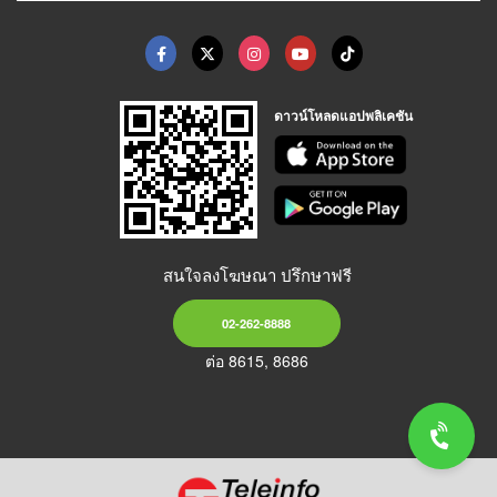
ดาวน์โหลดแอปพลิเคชัน
สนใจลงโฆษณา ปรึกษาฟรี
02-262-8888
ต่อ 8615, 8686