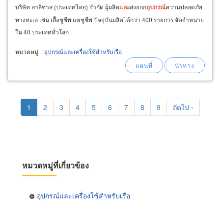
บริษัท ลาลิซาส (ประเทศไทย) จำกัด ผู้ผลิต
และ
ส่งออก
อุปกรณ์
ความปลอดภัย
ทางทะเล เช่น เสื้อชูชีพ แพชูชีพ ปัจจุบันผลิตได้กว่า 400 รายการ จัดจำหน่าย
ใน 40 ประเทศทั่วโลก
หมวดหมู่
:
อุปกรณ์และเครื่องใช้สำหรับเรือ
Pagination
Current
1
Page
2
Page
3
Page
4
Page
5
Page
6
Page
7
Page
8
Page
9
Next
ถัดไป ›
page
page
หมวดหมู่ที่เกี่ยวข้อง
อุปกรณ์และเครื่องใช้สำหรับเรือ