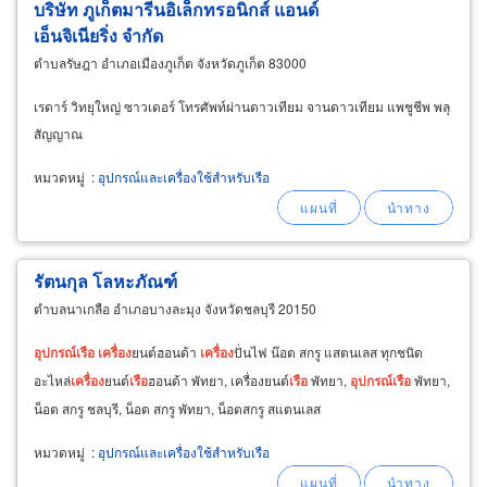
บริษัท ภูเก็ตมารีนอิเล็กทรอนิกส์ แอนด์
เอ็นจิเนียริ่ง จำกัด
ตำบลรัษฎา อำเภอเมืองภูเก็ต จังหวัดภูเก็ต 83000
เรดาร์ วิทยุใหญ่ ซาวเดอร์ โทรศัพท์ผ่านดาวเทียม จานดาวเทียม แพชูชีพ พลุ
สัญญาณ
หมวดหมู่
:
อุปกรณ์และเครื่องใช้สำหรับเรือ
รัตนกุล โลหะภัณฑ์
ตำบลนาเกลือ อำเภอบางละมุง จังหวัดชลบุรี 20150
อุปกรณ์
เรือ
เครื่อง
ยนต์ฮอนด้า
เครื่อง
ปั่นไฟ น๊อต สกรู แสตนเลส ทุกชนิด
อะไหล่
เครื่อง
ยนต์
เรือ
ฮอนด้า พัทยา, เครื่องยนต์
เรือ
พัทยา,
อุปกรณ์
เรือ
พัทยา,
น็อต สกรู ชลบุรี, น็อต สกรู พัทยา, น็อตสกรู สแตนเลส
หมวดหมู่
:
อุปกรณ์และเครื่องใช้สำหรับเรือ