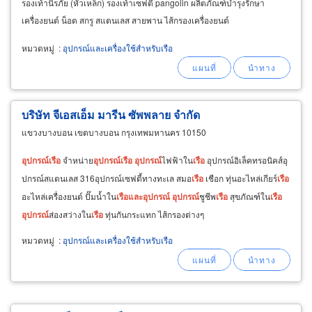
รองเท้านิรภัย (หัวเหล็ก) รองเท้าเซฟตี้ pangolin ผลิตภัณฑ์บำรุงรักษา
เครื่องยนต์ น็อต สกรู สแตนเลส สายพาน ไส้กรองเครื่องยนต์
หมวดหมู่
:
อุปกรณ์และเครื่องใช้สำหรับเรือ
บริษัท จีเอสเอ็ม มารีน ซัพพลาย จำกัด
แขวงบางบอน เขตบางบอน กรุงเทพมหานคร 10150
อุปกรณ์
เรือ
จำหน่าย
อุปกรณ์
เรือ
อุปกรณ์
ไฟฟ้าใน
เรือ
อุปกรณ์อิเล็คทรอนิคส์อุ
ปกรณ์สแตนเลส 316อุปกรณ์เซฟตี้ทางทะเล สมอ
เรือ
เชือก ทุ่นอะไหล่เกียร์
เรือ
อะไหล่เครื่องยนต์ ปั๊มน้ำใน
เรือ
และ
อุปกรณ์
อุปกรณ์
ชูชีพ
เรือ
สุขภัณฑ์ใน
เรือ
อุปกรณ์
ส่องสว่างใน
เรือ
ทุ่นกันกระแทก ไส้กรองต่างๆ
หมวดหมู่
:
อุปกรณ์และเครื่องใช้สำหรับเรือ