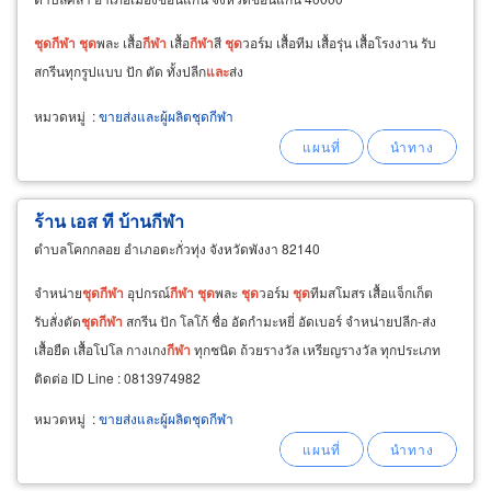
ชุด
กีฬา
ชุด
พละ เสื้อ
กีฬา
เสื้อ
กีฬา
สี
ชุด
วอร์ม เสื้อทีม เสื้อรุ่น เสื้อโรงงาน รับ
สกรีนทุกรูปแบบ ปัก ตัด ทั้งปลีก
และ
ส่ง
หมวดหมู่
:
ขายส่งและผู้ผลิตชุดกีฬา
ร้าน เอส ที บ้านกีฬา
ตำบลโคกกลอย อำเภอตะกั่วทุ่ง จังหวัดพังงา 82140
จำหน่าย
ชุด
กีฬา
อุปกรณ์
กีฬา
ชุด
พละ
ชุด
วอร์ม
ชุด
ทีมสโมสร เสื้อแจ็กเก็ต
รับสั่งตัด
ชุด
กีฬา
สกรีน ปัก โลโก้ ชื่อ อัดกำมะหยี่ อัดเบอร์ จำหน่ายปลีก-ส่ง
เสื้อยืด เสื้อโปโล กางเกง
กีฬา
ทุกชนิด ถ้วยรางวัล เหรียญรางวัล ทุกประเภท
ติดต่อ ID Line : 0813974982
หมวดหมู่
:
ขายส่งและผู้ผลิตชุดกีฬา