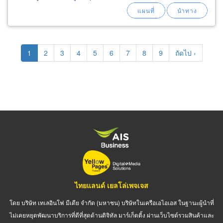
Pagination
Current
1
Page
2
Page
3
Page
4
Page
5
Page
6
Page
7
Page
8
Page
9
Next
ถัดไป ›
page
page
ไทยแลนด์ เยลโล่เพจเจส
โดย บริษัท เทเลอินโฟ มีเดีย จำกัด (มหาชน) บริษัทในเครือเอไอเอส ในฐานะผู้นำที่
ไม่เคยหยุดพัฒนาบริการที่ดีที่สุดด้านดิจิทัล มาร์เก็ตติ้ง ผ่านเว็บไซต์รวมสินค้าและ