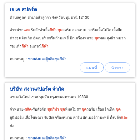
เจ เค สปอร์ต
ตำบลคูคต อำเภอลำลูกกา จังหวัดปทุมธานี 12130
จำหน่าย
และ
รับสั่งทำเสื้อ
กีฬา
ชุด
วอร์ม ออกแบบ -สกรีนเสื้อโปโล เสื้อยืด
ต่างๆ แจ็คเก็ต อัดเบอร์ สกรีนกำมะหยี่ ปักเครื่องหมาย
ชุด
พละ ถุงผ้า หมวก
รองเท้า
กีฬา
อุแกรณ์
กีฬา
หมวดหมู่
:
ขายส่งและผู้ผลิตชุดกีฬา
บริษัท สงวนสปอร์ต จำกัด
แขวงวังใหม่ เขตปทุมวัน กรุงเทพมหานคร 10330
จำหน่าย-
ผลิต
-รับสั่งตัด
ชุด
กีฬา
ชุด
ทีมสโมสร
ชุด
วอร์ม เสื้อแจ็กเก็ต
ชุด
ยูนิฟอร์ม เสื้อโฆษณา รับปักเครื่องหมาย สกรีน อัดเบอร์กำมะหยี่ ทั้งปลีก
และ
ส่ง
หมวดหมู่
:
ขายส่งและผู้ผลิตชุดกีฬา