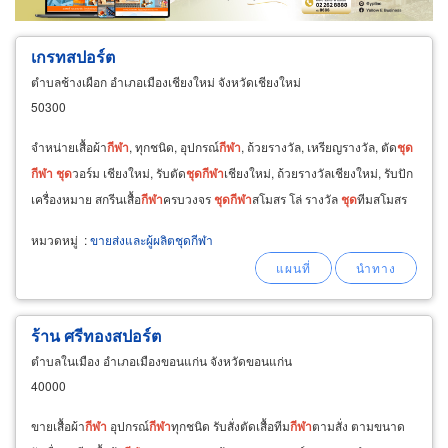
เกรทสปอร์ต
ตำบลช้างเผือก อำเภอเมืองเชียงใหม่ จังหวัดเชียงใหม่
50300
จำหน่ายเสื้อผ้า
กีฬา
, ทุกชนิด, อุปกรณ์
กีฬา
, ถ้วยรางวัล, เหรียญรางวัล, ตัด
ชุด
กีฬา
ชุด
วอร์ม เชียงใหม่, รับตัด
ชุด
กีฬา
เชียงใหม่, ถ้วยรางวัลเชียงใหม่, รับปัก
เครื่องหมาย สกรีนเสื้อ
กีฬา
ครบวงจร
ชุด
กีฬา
สโมสร โล่ รางวัล
ชุด
ทีมสโมสร
หมวดหมู่
:
ขายส่งและผู้ผลิตชุดกีฬา
ร้าน ศรีทองสปอร์ต
ตำบลในเมือง อำเภอเมืองขอนแก่น จังหวัดขอนแก่น
40000
ขายเสื้อผ้า
กีฬา
อุปกรณ์
กีฬา
ทุกชนิด รับสั่งตัดเสื้อทีม
กีฬา
ตามสั่ง ตามขนาด