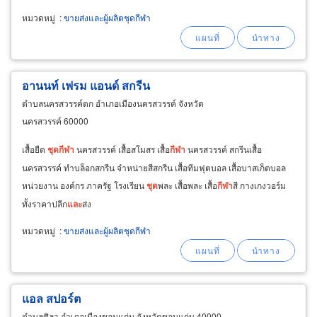
สั่ง
หมวดหมู่
:
ขายส่งและผู้ผลิตชุดกีฬา
อานนท์ เฟรม แอนด์ สกรีน
ตำบลนครสวรรค์ตก อำเภอเมืองนครสวรรค์ จังหวัด
นครสวรรค์ 60000
เสื้อยืด
ชุด
กีฬา
นครสวรรค์ เสื้อสโมสร เสื้อ
กีฬา
นครสวรรค์ สกรีนเสื้อ
นครสวรรค์ ทำบล็อกสกรีน จำหน่ายสีสกรีน เสื้อทีมฟุตบอล เสื้อบาสเก็ตบอล
หน่วยงาน องค์กร ภาครัฐ โรงเรียน
ชุด
พละ เสื้อพละ เสื้อ
กีฬา
สี กางเกงวอร์ม
ทั้งราคาปลีก
และ
ส่ง
หมวดหมู่
:
ขายส่งและผู้ผลิตชุดกีฬา
แอล สปอร์ต
ตำบลศิลา อำเภอเมืองขอนแก่น จังหวัดขอนแก่น 40000