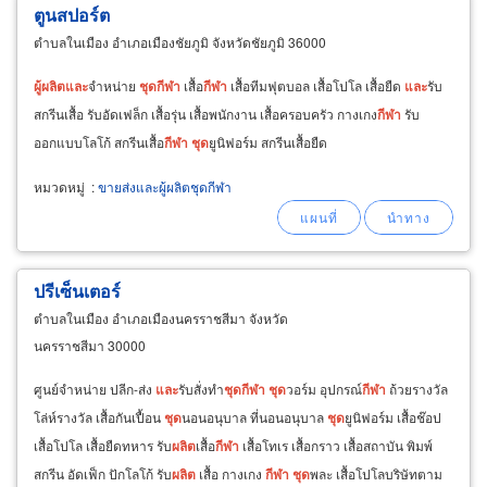
ตูนสปอร์ต
ตำบลในเมือง อำเภอเมืองชัยภูมิ จังหวัดชัยภูมิ 36000
ผู้
ผลิต
และ
จำหน่าย
ชุด
กีฬา
เสื้อ
กีฬา
เสื้อทีมฟุตบอล เสื้อโปโล เสื้อยืด
และ
รับ
สกรีนเสื้อ รับอัดเฟล็ก เสื้อรุ่น เสื้อพนักงาน เสื้อครอบครัว กางเกง
กีฬา
รับ
ออกแบบโลโก้ สกรีนเสื้อ
กีฬา
ชุด
ยูนิฟอร์ม สกรีนเสื้อยืด
หมวดหมู่
:
ขายส่งและผู้ผลิตชุดกีฬา
ปรีเซ็นเตอร์
ตำบลในเมือง อำเภอเมืองนครราชสีมา จังหวัด
นครราชสีมา 30000
ศูนย์จำหน่าย ปลีก-ส่ง
และ
รับสั่งทำ
ชุด
กีฬา
ชุด
วอร์ม อุปกรณ์
กีฬา
ถ้วยรางวัล
โล่ห์รางวัล เสื้อกันเปื้อน
ชุด
นอนอนุบาล ที่นอนอนุบาล
ชุด
ยูนิฟอร์ม เสื้อช๊อป
เสื้อโปโล เสื้อยืดทหาร รับ
ผลิต
เสื้อ
กีฬา
เสื้อโทเร เสื้อกราว เสื้อสถาบัน พิมพ์
สกรีน อัดเฟ็ก ปักโลโก้ รับ
ผลิต
เสื้อ กางเกง
กีฬา
ชุด
พละ เสื้อโปโลบริษัทตาม