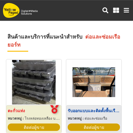
ข้าม
ไป
ยัง
เนื้อหา
หลัก
สินค้าและบริการที่แนะนำสำหรับ
ต่อและซ่อมเรือ
ยอร์ท
ตะกั่วแท่ง
รับออกแบบและติดตั้งพื้นเรือ Synthetic Teak
หมวดหมู่ :
โรงหล่อทองเหลือง บรอนซ์ อลูมิเนียมและแมกนีเซียม
หมวดหมู่ :
ต่อและซ่อมเรือ
ติดต่อผู้ขาย
ติดต่อผู้ขาย