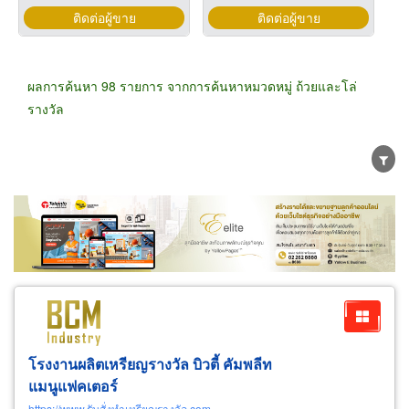
ติดต่อผู้ขาย
ติดต่อผู้ขาย
ผลการค้นหา 98 รายการ จากการค้นหาหมวดหมู่ ถ้วยและโล่
รางวัล
ขายส่ง
ขายปลีก
ผู้ผลิต
ตัวแทนจัดจำหน่าย
ผู้ส่งออก/นำเข้า
ธุรกิจบริการ
โรงงานผลิตเหรียญรางวัล บิวตี้ คัมพลีท
แมนูแฟคเตอร์
https://www.รับสั่งทำเหรียญรางวัล.com