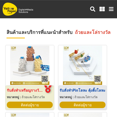
ข้าม
ไป
ยัง
เนื้อหา
หลัก
สินค้าและบริการที่แนะนำสำหรับ
ถ้วยและโล่รางวัล
รับสั่งทำเหรียญรางวัลโลหะ ไม่มีขั้นต่ำ
รับสั่งทำPinโลหะ ตุ้งติ้งโลหะ
หมวดหมู่ :
ถ้วยและโล่รางวัล
หมวดหมู่ :
ถ้วยและโล่รางวัล
ติดต่อผู้ขาย
ติดต่อผู้ขาย