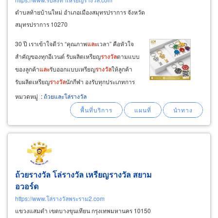
ตำบลท้ายบ้านใหม่ อำเภอเมืองสมุทรปราการ จังหวัด
สมุทรปราการ 10270
30 ปี เราเข้าใจดีว่า “คุณภาพ
และ
เวลา” คือหัวใจ
สำคัญของทุกอีเวนต์ รับผลิตเหรียญ
รางวัล
ตามแบบ
ของลูกค้า
และ
รับออกแบบเหรียญ
รางวัล
ให้ลูกค้า
รับผลิตเหรียญ
รางวัล
นักกีฬา องรับทุกประเภทการ
แข่งขัน ตั้งแต่กีฬาสี งานวิ่งมาราธอน ไปจนถึงทัวร์
หมวดหมู่
:
ถ้วยและโล่รางวัล
นาเมนต์ระดับอาชีพ ใส่ใจในรายละเอียดความคม
ชัดของลวดลาย
และ
พื้นผิวโลหะเพื่อให้เหรียญมี
ความโดดเด่นสมศักดิ์ศรีผู้ชนะ
ถ้วยรางวัล โล่รางวัล เหรียญรางวัล สยาม
อวอร์ด
https://www.โล่รางวัลพระราม2.com
แขวงแสมดำ เขตบางขุนเทียน กรุงเทพมหานคร 10150