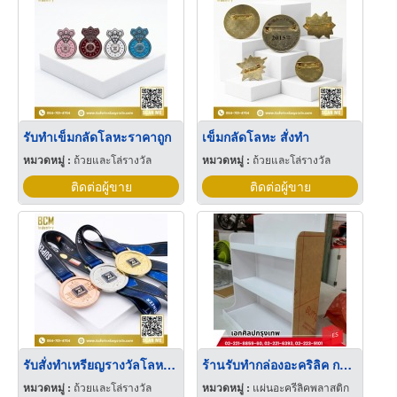
รับทำเข็มกลัดโลหะราคาถูก
เข็มกลัดโลหะ สั่งทำ
หมวดหมู่ :
ถ้วยและโล่รางวัล
หมวดหมู่ :
ถ้วยและโล่รางวัล
ติดต่อผู้ขาย
ติดต่อผู้ขาย
รับสั่งทำเหรียญรางวัลโลหะ สมุทรปราการ
ร้านรับทำกล่องอะคริลิค กล่องโชว์โมเดล
หมวดหมู่ :
ถ้วยและโล่รางวัล
หมวดหมู่ :
แผ่นอะครีลิคพลาสติก