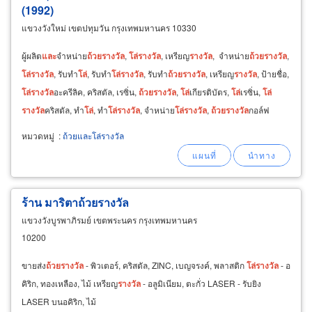
(1992)
แขวงวังใหม่ เขตปทุมวัน กรุงเทพมหานคร 10330
ผู้ผลิต
และ
จำหน่าย
ถ้วย
รางวัล
,
โล่
รางวัล
, เหรียญ
รางวัล
, จำหน่าย
ถ้วย
รางวัล
,
โล่
รางวัล
, รับทำ
โล่
, รับทำ
โล่
รางวัล
, รับทำ
ถ้วย
รางวัล
, เหรียญ
รางวัล
, ป้ายชื่อ,
โล่
รางวัล
อะครีลิค, คริสตัล, เรซิ่น,
ถ้วย
รางวัล
,
โล่
เกียรติบัตร,
โล่
เรซิ่น,
โล่
รางวัล
คริสตัล, ทำ
โล่
, ทำ
โล่
รางวัล
, จำหน่าย
โล่
รางวัล
,
ถ้วย
รางวัล
กอล์ฟ
หมวดหมู่
:
ถ้วยและโล่รางวัล
ร้าน มาริตาถ้วยรางวัล
แขวงวังบูรพาภิรมย์ เขตพระนคร กรุงเทพมหานคร
10200
ขายส่ง
ถ้วย
รางวัล
- พิวเตอร์, คริสตัล, ZINC, เบญจรงค์, พลาสติก
โล่
รางวัล
- อ
คิริก, ทองเหลือง, ไม้ เหรียญ
รางวัล
- อลูมิเนียม, ตะกั่ว LASER - รับยิง
LASER บนอคิริก, ไม้