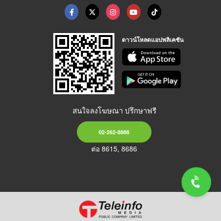
ดาวน์โหลดแอปพลิเคชัน
สนใจลงโฆษณา ปรึกษาฟรี
02-262-8888
ต่อ 8615, 8686