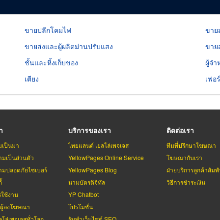
ขายปลีกโคมไฟ
ขายส
ขายส่งและผู้ผลิตม่านปรับแสง
ขายส
ชั้นและหิ้งเก็บของ
ผู้จำ
เตียง
เฟอร
รา
บริการของเรา
ติดต่อเรา
มเป็นมา
ไทยแลนด์ เยลโล่เพจเจส
ทีมที่ปรึกษาโฆษณา
มเป็นส่วนตัว
YellowPages Online Service
โฆษณากับเรา
มปลอดภัยไซเบอร์
YellowPages Blog
ฝ่ายบริการลูกค้าสัมพั
้
นามบัตรดิจิทัล
วิธีการชำระเงิน
รใช้งาน
YP Chatbot
บผู้ลงโฆษณา
โปรโมชั่น
ลโล่เพจเจสทั่วโลก
รับทำเว็บไซต์ SEO