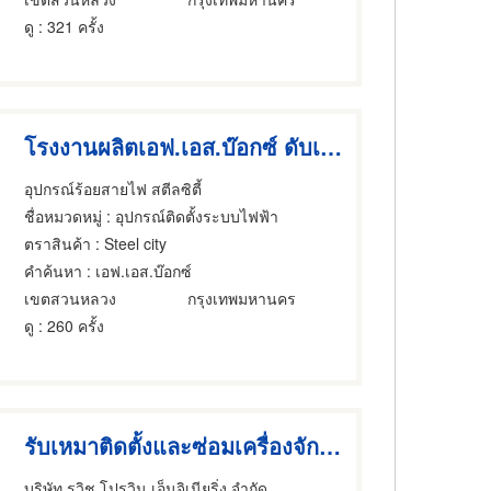
ดู
: 321 ครั้ง
โรงงานผลิตเอฟ.เอส.บ๊อกซ์ ดับเกิ้ล แก๊งค์
อุปกรณ์ร้อยสายไฟ สตีลซิตี้
ชื่อหมวดหมู่
: อุปกรณ์ติดตั้งระบบไฟฟ้า
ตราสินค้า
: Steel city
คำค้นหา
: เอฟ.เอส.บ๊อกซ์
เขตสวนหลวง
กรุงเทพมหานคร
ดู
: 260 ครั้ง
รับเหมาติดตั้งและซ่อมเครื่องจักร ชลบุรี
บริษัท รวิช โปรวิน เอ็นจิเนียริ่ง จำกัด