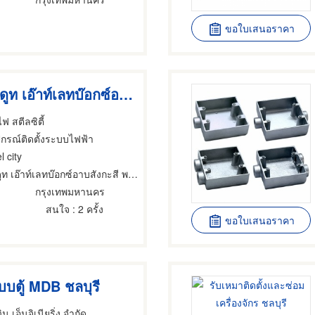
ขอใบเสนอราคา
ขายส่งคอนดูท เอ๊าท์เลทบ๊อกซ์อาบสังกะสี พร้อมฝา
ฟ สตีลซิตี้
ปกรณ์ติดตั้งระบบไฟฟ้า
l city
 เอ๊าท์เลทบ๊อกซ์อาบสังกะสี พร้อมฝา
กรุงเทพมหานคร
สนใจ
: 2 ครั้ง
ขอใบเสนอราคา
ะบบตู้ MDB ชลบุรี
น เอ็นจิเนียริ่ง จำกัด