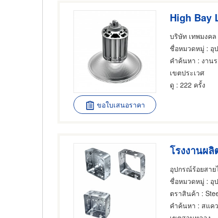
High Bay 
บริษัท เทพมงคล เ
ชื่อหมวดหมู่
: อุ
คำค้นหา
: งานร
เขตประเวศ
ดู
: 222 ครั้ง
ขอใบเสนอราคา
โรงงานผลิ
อุปกรณ์ร้อยสายไ
ชื่อหมวดหมู่
: อุ
ตราสินค้า
: Stee
คำค้นหา
: สแคว
เขตสวนหลวง