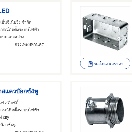
LED
อ็นจิเนียริ่ง จำกัด
ปกรณ์ติดตั้งระบบไฟฟ้า
ะบบแสงสว่าง
กรุงเทพมหานคร
ขอใบเสนอราคา
ตสแควบ๊อกซ์4หู
ฟ สตีลซิตี้
ปกรณ์ติดตั้งระบบไฟฟ้า
l city
บ๊อกซ์4หู
กรุงเทพมหานคร