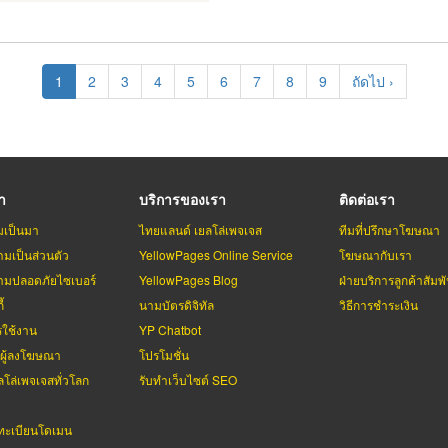
Current
1
Page
2
Page
3
Page
4
Page
5
Page
6
Page
7
Page
8
Page
9
Next
ถัดไป ›
page
page
รา
บริการของเรา
ติดต่อเรา
มเป็นมา
ไทยแลนด์ เยลโล่เพจเจส
ทีมที่ปรึกษาโฆษณา
มเป็นส่วนตัว
YellowPages Online Service
โฆษณากับเรา
มปลอดภัยไซเบอร์
YellowPages Blog
ฝ่ายบริการลูกค้าสัมพั
้
นามบัตรดิจิทัล
วิธีการชำระเงิน
รใช้งาน
YP Chatbot
บผู้ลงโฆษณา
โปรโมชั่น
ลโล่เพจเจสทั่วโลก
รับทำเว็บไซต์ SEO
ะเบียนโดเมน