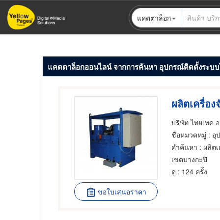
ข้าม
แคตตาล็อก
ไป
ยัง
เนื้อหา
หลัก
แคตตาล็อกออนไลน์ จากการค้นหา อุปกรณ์ติดตั้งระบบ
ผลิตเครื่อง
บริษัท ไทยเทค อ
ชื่อหมวดหมู่
: อุ
คำค้นหา
: ผลิตเ
เขตบางกะปิ
ดู
: 124 ครั้ง
ขอใบเสนอราคา