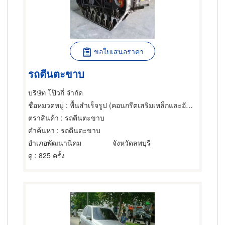
ขอใบเสนอราคา
รถตีนตะขาบ
บริษัท โป๊วกี่ จำกัด
ชื่อหมวดหมู่
: พื้นสำเร็จรูป (คอนกรีตเสริมเหล็กและอัดแรง),เครื่องมือ,รอกยกของ
ตราสินค้า
: รถตีนตะขาบ
คำค้นหา
: รถตีนตะขาบ
อำเภอพัฒนานิคม
จังหวัดลพบุรี
ดู
: 825 ครั้ง