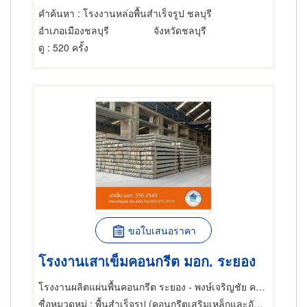
คำค้นหา
: โรงงานหล่อพื้นสำเร็จรูป ชลบุรี
อำเภอเมืองชลบุรี
จังหวัดชลบุรี
ดู
: 520 ครั้ง
ขอใบเสนอราคา
โรงงานเสาเข็มคอนกรีต มอก. ระยอง
โรงงานผลิตแผ่นพื้นคอนกรีต ระยอง - พงษ์เจริญชัย คอนกรีต
ชื่อหมวดหมู่
: พื้นสำเร็จรูป (คอนกรีตเสริมเหล็กและอัดแรง),เสาเข็ม,ผลิตภัณฑ์คอนกรีต