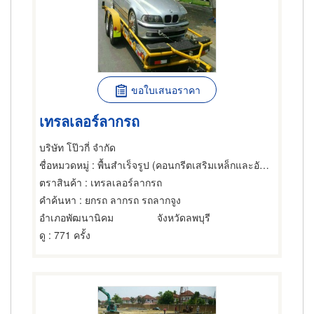
ขอใบเสนอราคา
เทรลเลอร์ลากรถ
บริษัท โป๊วกี่ จำกัด
ชื่อหมวดหมู่
: พื้นสำเร็จรูป (คอนกรีตเสริมเหล็กและอัดแรง),เหล็ก,รอก
ตราสินค้า
: เทรลเลอร์ลากรถ
คำค้นหา
: ยกรถ ลากรถ รถลากจูง
อำเภอพัฒนานิคม
จังหวัดลพบุรี
ดู
: 771 ครั้ง