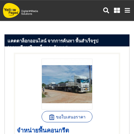
ข้าม
ไป
ยัง
เนื้อหา
หลัก
แคตตาล็อกออนไลน์ จากการค้นหา พื้นสำเร็จรูป
(คอนกรีตเสริมเหล็กและอัดแรง)
ขอใบเสนอราคา
จำหน่ายพื้นคอนกรีต