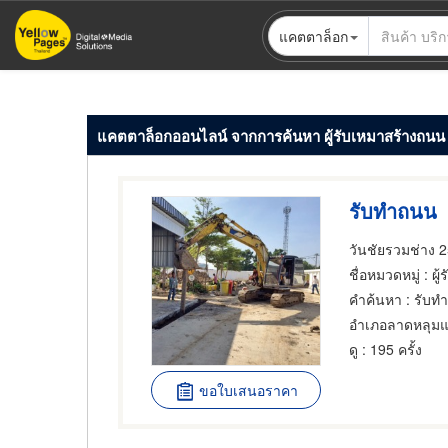
ข้าม
แคตตาล็อก
ไป
ยัง
เนื้อหา
หลัก
แคตตาล็อกออนไลน์ จากการค้นหา ผู้รับเหมาสร้างถนน
รับทำถนน
วันชัยรวมช่าง 
ชื่อหมวดหมู่
: ผู
คำค้นหา
: รับท
อำเภอลาดหลุมแ
ดู
: 195 ครั้ง
ขอใบเสนอราคา