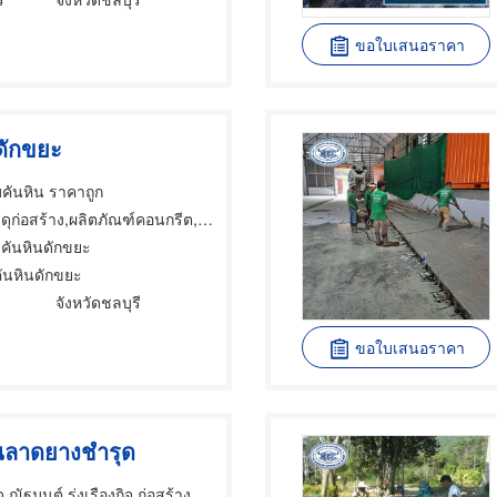
ขอใบเสนอราคา
ดักขยะ
คันหิน ราคาถูก
ุก่อสร้าง,ผลิตภัณฑ์คอนกรีต,ผู้รับเหมาสร้างถนน
คันหินดักขยะ
ันหินดักขยะ
จังหวัดชลบุรี
ขอใบเสนอราคา
นลาดยางชำรุด
 ณัฐมนต์ รุ่งเรืองกิจ ก่อสร้าง