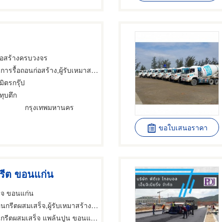
ก่อสร้างครบวงจร
รื้อถอนก่อสร้าง,ผู้รับเหมาสร้างถนน,ยางมะตอยและน้ำมันราดถนน
มิตรกรุ๊ป
ทุบตึก
กรุงเทพมหานคร
ขอใบเสนอราคา
รีต ขอนแก่น
็จ ขอนแก่น
ตผสมเสร็จ,ผู้รับเหมาสร้างถนน,ผู้รับเหมาทำพื้นและทางเดิน
กรีตผสมเสร็จ แพล้นปูน ขอนแก่น