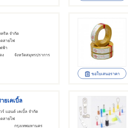
คทริค จำกัด
วดสายไฟ
ฟฟ้า
ดง
จังหวัดสมุทรปราการ
ขอใบเสนอราคา
ายเคเบิ้ล
ไวร์ แอนด์ เคเบิ้ล จำกัด
วดสายไฟ
กรุงเทพมหานคร