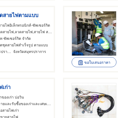
ตชุดสายไฟตามแบบ
ยไฟอิเล็กทรอนิกส์-ซัพเซอร์กิต
ดสายไฟ,ลวดสายไฟ,สายไฟ สายเคเบิ้ล
ัท ซัพเซอร์กิต จำกัด
ลิตชุดสายไฟสำเร็จรูป ตามแบบ
อำเภอเมืองสมุทรปราการ
จังหวัดสมุทรปราการ
ขอใบเสนอราคา
ฟเก่า
้าของเก่า บ่อวิน
ายและรับซื้อของเก่าและเศษเหล็ก,สายไฟ,ลวดสายไฟ
ื้อสายไฟเก่า
ื้อขายสายไฟ