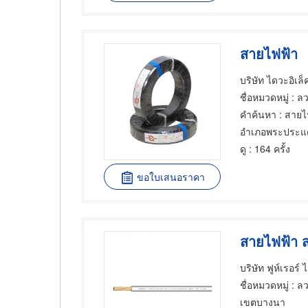
สายไฟฟ้า
บริษัท ไดวะอิเล็
ชื่อหมวดหมู่
: ล
คำค้นหา
: สายไ
อำเภอพระประแ
ดู
: 164 ครั้ง
ขอใบเสนอราคา
สายไฟฟ้า ส
บริษัท ฟูห์เรอร์ 
ชื่อหมวดหมู่
: ล
เขตบางนา