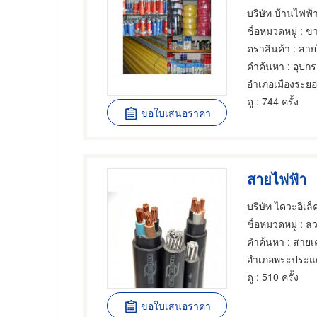
บริษัท บ้านไฟฟ้
ชื่อหมวดหมู่
: ขายส่ง
ตราสินค้า
: สา
คำค้นหา
: อุปก
อำเภอเมืองระย
ดู
: 744 ครั้ง
ขอใบเสนอราคา
สายไฟฟ้า
บริษัท ไดวะอิเล็
ชื่อหมวดหมู่
: ล
คำค้นหา
: สายเค
อำเภอพระประแ
ดู
: 510 ครั้ง
ขอใบเสนอราคา