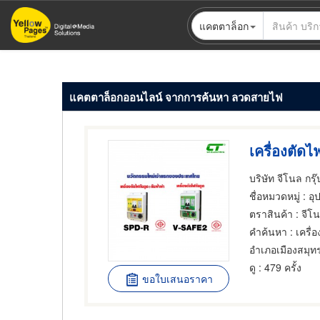
ข้าม
แคตตาล็อก
ไป
ยัง
เนื้อหา
หลัก
แคตตาล็อกออนไลน์ จากการค้นหา ลวดสายไฟ
เครื่องตัดไ
บริษัท จีโนล กรุ๊
ชื่อหมวดหมู่
: อ
ตราสินค้า
: จีโน
คำค้นหา
: เครื่
อำเภอเมืองสมุ
ดู
: 479 ครั้ง
ขอใบเสนอราคา