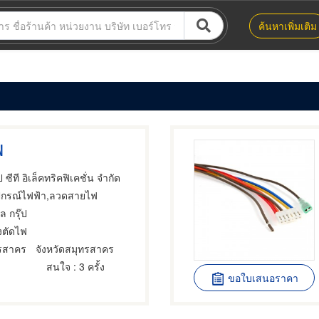
ค้นหาเพิ่มเติม
ฟ
ป ซีที อิเล็คทริคฟิเคชั่น จำกัด
ุปกรณ์ไฟฟ้า,ลวดสายไฟ
ล กรุ๊ป
องตัดไฟ
ทรสาคร
จังหวัดสมุทรสาคร
สนใจ
: 3 ครั้ง
ขอใบเสนอราคา