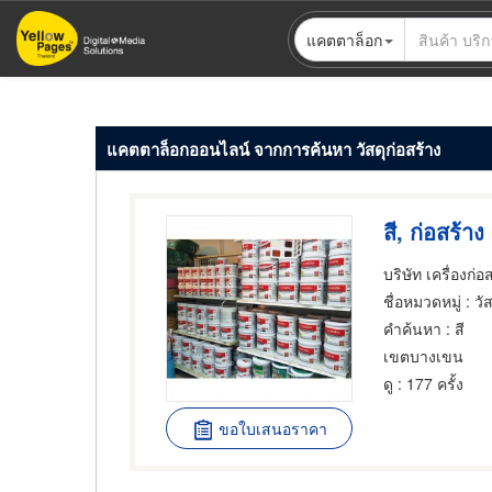
ข้าม
แคตตาล็อก
ไป
ยัง
เนื้อหา
หลัก
แคตตาล็อกออนไลน์ จากการค้นหา วัสดุก่อสร้าง
สี, ก่อสร้าง
บริษัท เครื่องก่
ชื่อหมวดหมู่
: วั
คำค้นหา
: สี
เขตบางเขน
ดู
: 177 ครั้ง
ขอใบเสนอราคา