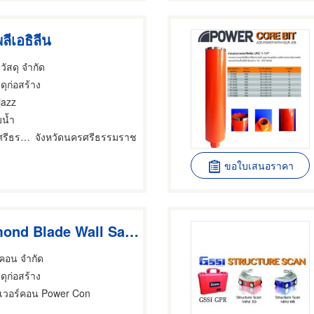
ลีเอธิลีน
วัสดุ จำกัด
สดุก่อสร้าง
jazz
บน้ำ
อำเภอเมืองนครศรีธรรมราช
จังหวัดนครศรีธรรมราช
ขอใบเสนอราคา
ใบตัด Diamond Blade Wall Saw 800 mm
 คอน จำกัด
สดุก่อสร้าง
เวอร์คอน Power Con
ด