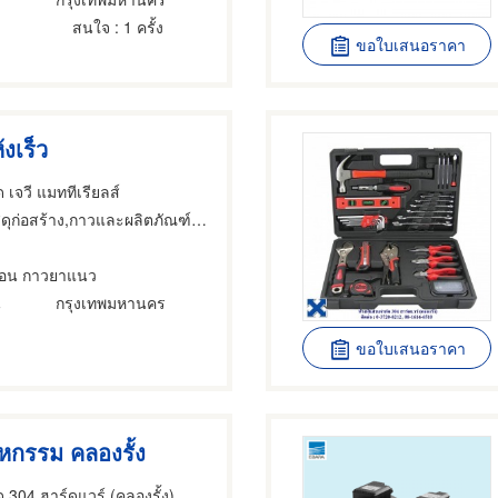
สนใจ
: 1 ครั้ง
ขอใบเสนอราคา
งเร็ว
ด เจวี แมททีเรียลส์
อสร้าง,กาวและผลิตภัณฑ์สำหรับยึดติด,กาวและผลิตภัณฑ์สำหรับยึดติด
้อน กาวยาแนว
น
กรุงเทพมหานคร
ขอใบเสนอราคา
าหกรรม คลองรั้ง
ด 304 ฮาร์ดแวร์ (คลองรั้ง)