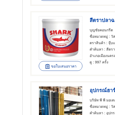
สีตราปลาฉ
บุญชัยคอนกรีต
ชื่อหมวดหมู่
: วั
ตราสินค้า
: จุ๊บ
คำค้นหา
: สีตร
อำเภอเมืองนคร
ดู
: 997 ครั้ง
ขอใบเสนอราคา
อุปกรณ์ฮาร
บริษัท พี พี มอเ
ชื่อหมวดหมู่
: วั
คำค้นหา
: อุปกร