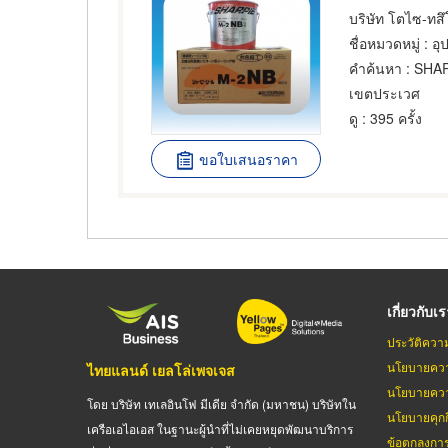
ชื่อหมวดหมู่
: อุ
คำค้นหา
: SHA
เขตประเวศ
ดู
: 395 ครั้ง
ขอใบเสนอราคา
เกี่ยวกับเ
ประวัติควา
นโยบายควา
ไทยแลนด์ เยลโล่เพจเจส
นโยบายควา
โดย บริษัท เทเลอินโฟ มีเดีย จำกัด (มหาชน) บริษัทใน
นโยบายคุกกี
เครือเอไอเอส ในฐานะผู้นำที่ไม่เคยหยุดพัฒนาบริการ
ข้อตกลงกา