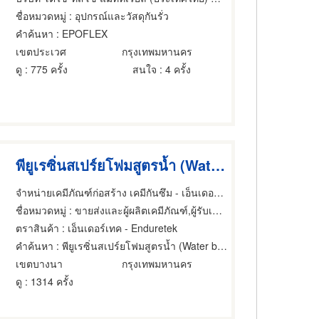
ชื่อหมวดหมู่
: อุปกรณ์และวัสดุกันรั่ว
คำค้นหา
: EPOFLEX
เขตประเวศ
กรุงเทพมหานคร
ดู
: 775 ครั้ง
สนใจ
: 4 ครั้ง
พียูเรซิ่นสเปร์ยโฟมสูตรน้ำ (Water blown) Pacific Urethane
จำหน่ายเคมีภัณฑ์ก่อสร้าง เคมีกันซึม - เอ็นเดอร์เทค
ชื่อหมวดหมู่
: ขายส่งและผู้ผลิตเคมีภัณฑ์,ผู้รับเหมากันรั่ว,อุปกรณ์และวัสดุกันรั่ว
ตราสินค้า
: เอ็นเดอร์เทค - Enduretek
คำค้นหา
: พียูเรซิ่นสเปร์ยโฟมสูตรน้ำ (Water blown) Pacific Urethane
เขตบางนา
กรุงเทพมหานคร
ดู
: 1314 ครั้ง