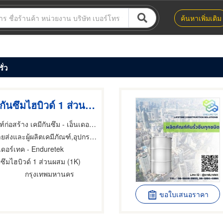
ค้นหาเพิ่มเติม
ั่ว
จำหน่ายพียูกันซึมไฮบิวด์ 1 ส่วนผสม (1K)
จำหน่ายเคมีภัณฑ์ก่อสร้าง เคมีกันซึม - เอ็นเดอร์เทค
ละผู้ผลิตเคมีภัณฑ์,อุปกรณ์และวัสดุกันรั่ว,ผู้รับเหมากันรั่ว
นเดอร์เทค - Enduretek
ันซึมไฮบิวด์ 1 ส่วนผสม (1K)
กรุงเทพมหานคร
ขอใบเสนอราคา