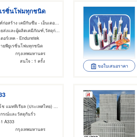
ูเรซิ่นโฟมทุกชนิด
จำหน่ายเคมีภัณฑ์ก่อสร้าง เคมีกันซึม - เอ็นเดอร์เทค
และผู้ผลิตเคมีภัณฑ์,วัสดุก่อสร้าง,อุปกรณ์และวัสดุกันรั่ว
นเดอร์เทค - Enduretek
ายพียูเรซิ่นโฟมทุกชนิด
กรุงเทพมหานคร
สนใจ
: 1 ครั้ง
ขอใบเสนอราคา
33
บริษัท โตไซ-ทสึโช แมททีเรียล (ประเทศไทย) จำกัด
ปกรณ์และวัสดุกันรั่ว
 -1 A333
กรุงเทพมหานคร