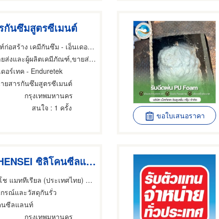
กันซึมสูตรซีเมนต์
จำหน่ายเคมีภัณฑ์ก่อสร้าง เคมีกันซึม - เอ็นเดอร์เทค
ละผู้ผลิตเคมีภัณฑ์,ขายส่งและผู้ผลิตซีเมนต์,อุปกรณ์และวัสดุกันรั่ว
นเดอร์เทค - Enduretek
่ายสารกันซึมสูตรซีเมนต์
กรุงเทพมหานคร
สนใจ
: 1 ครั้ง
ขอใบเสนอราคา
SHARPIE HENSEI ซิลิโคนซีลแลนท์ ทาสีทีบได้
บริษัท โตไซ-ทสึโช แมททีเรียล (ประเทศไทย) จำกัด
ปกรณ์และวัสดุกันรั่ว
โคนซีลแลนท์
กรุงเทพมหานคร