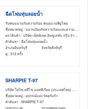
ฉีดโฟมทุ่นลอยน้ำ
รับพ่นฉนวนกันความร้อน พ่นฉนวนพียูโฟม
ชื่อหมวดหมู่
: ฉนวนป้องกันความร้อนและความเย็น,ผู้รับเหมากันรั่ว,อุปกรณ์และวัสดุกันรั่ว
ตราสินค้า
: บริษัท เน็คท์เทค อินซูเลชั่น กรุ๊ป จำกัด
คำค้นหา
: ฉีดโฟมทุ่นลอยน้ำ
อำเภออินทร์บุรี
จังหวัดสิงห์บุรี
ดู
: 312 ครั้ง
SHARPIE T-97
บริษัท โตไซ-ทสึโช แมททีเรียล (ประเทศไทย) จำกัด
ชื่อหมวดหมู่
: อุปกรณ์และวัสดุกันรั่ว
คำค้นหา
: SHARPIE T-97
เขตประเวศ
กรุงเทพมหานคร