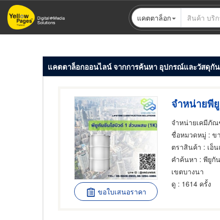
ข้าม
แคตตาล็อก
ไป
ยัง
เนื้อหา
หลัก
แคตตาล็อกออนไลน์ จากการค้นหา อุปกรณ์และวัสดุกันร
ชื่อหมวดหมู่
: ขายส่งแ
ตราสินค้า
: เอ็
คำค้นหา
: พียูก
เขตบางนา
ดู
: 1614 ครั้ง
ขอใบเสนอราคา