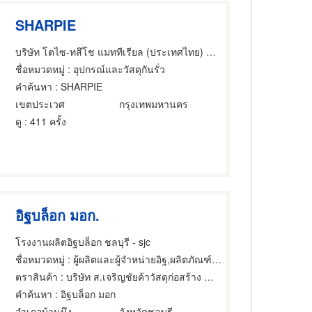
SHARPIE
บริษัท โตไซ-ทสึโช แมททีเรียล (ประเทศไทย) จำกัด
ชื่อหมวดหมู่
: อุปกรณ์และวัสดุกันรั่ว
คำค้นหา
: SHARPIE
เขตประเวศ
กรุงเทพมหานคร
ดู
: 411 ครั้ง
อิฐบล็อก มอก.
โรงงานผลิตอิฐบล็อก ชลบุรี - sjc
ชื่อหมวดหมู่
: ผู้ผลิตและผู้จำหน่ายอิฐ,ผลิตภัณฑ์คอนกรีต,อุปกรณ์และวัสดุกันรั่ว
ตราสินค้า
: บริษัท ส.เจริญชัยค้าวัสดุก่อสร้าง จำกัด
คำค้นหา
: อิฐบล็อก มอก
อำเภอบ้านบึง
จังหวัดชลบุรี