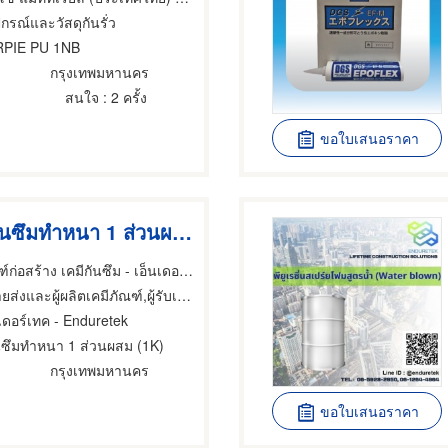
ปกรณ์และวัสดุกันรั่ว
RPIE PU 1NB
กรุงเทพมหานคร
สนใจ
: 2 ครั้ง
ขอใบเสนอราคา
ขายส่งพียูกันซึมทำหนา 1 ส่วนผสม (1K)
จำหน่ายเคมีภัณฑ์ก่อสร้าง เคมีกันซึม - เอ็นเดอร์เทค
ละผู้ผลิตเคมีภัณฑ์,ผู้รับเหมากันรั่ว,อุปกรณ์และวัสดุกันรั่ว
นเดอร์เทค - Enduretek
กันซึมทำหนา 1 ส่วนผสม (1K)
กรุงเทพมหานคร
ขอใบเสนอราคา