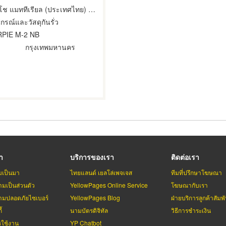
บริษัท โตไซ-ทสึโช แมททีเรียล (ประเทศไทย) จำกัด
ปกรณ์และวัสดุกันรั่ว
RPIE M-2 NB
กรุงเทพมหานคร
รา
บริการของเรา
ติดต่อเรา
มเป็นมา
ไทยแลนด์ เยลโล่เพจเจส
ทีมที่ปรึกษาโฆษณา
มเป็นส่วนตัว
YellowPages Online Service
โฆษณากับเรา
มปลอดภัยไซเบอร์
YellowPages Blog
ฝ่ายบริการลูกค้าสัมพั
้
นามบัตรดิจิทัล
วิธีการชำระเงิน
รใช้งาน
YP Chatbot