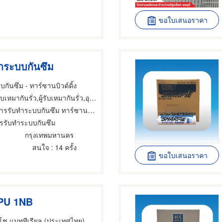
ขอใบเสนอราคา
ำระบบกันซึม
กันซึม - ทาร์ซานบิวด์ดิ้ง
เหมากันรั่ว,ผู้รับเหมากันรั่ว,อุปกรณ์และวัสดุกันรั่ว
รรับทำระบบกันซึม ทาร์ซานบิ้วด์ดิ้ง
ารรับทำระบบกันซึม
กรุงเทพมหานคร
สนใจ
: 14 ครั้ง
ขอใบเสนอราคา
PU 1NB
บริษัท โตไซ-ทสึโช แมททีเรียล (ประเทศไทย) จำกัด