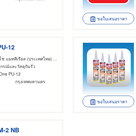
ขอใบเสนอราคา
PU-12
บริษัท โตไซ-ทสึโช แมททีเรียล (ประเทศไทย) จำกัด
ปกรณ์และวัสดุกันรั่ว
 One PU-12
กรุงเทพมหานคร
ขอใบเสนอราคา
M-2 NB