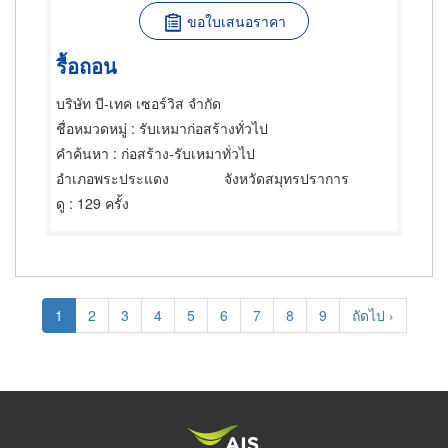
ขอใบเสนอราคา
รื้อถอน
บริษัท บี-เทค เซอร์วิส จำกัด
ชื่อหมวดหมู่
: รับเหมาก่อสร้างทั่วไป
คำค้นหา
: ก่อสร้าง-รับเหมาทั่วไป
อำเภอพระประแดง
จังหวัดสมุทรปราการ
ดู
: 129 ครั้ง
Pagination
Current
1
Page
2
Page
3
Page
4
Page
5
Page
6
Page
7
Page
8
Page
9
Next
ถัดไป ›
page
page