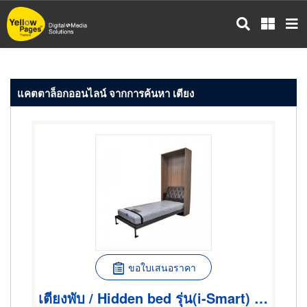
ข้าม
ไป
ยัง
เนื้อหา
หลัก
แคตตาล็อกออนไลน์ จากการค้นหา เตียง
ขอใบเสนอราคา
เตียงพับ / Hidden bed รุ่น(i-Smart) / SWB.V120H i-Smart (double size 4 ft.)