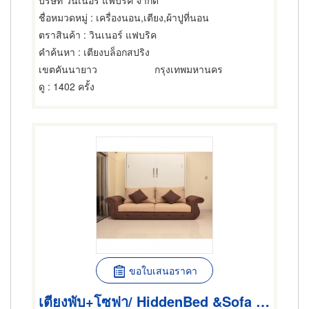
บริษัท วินเนอร์ แฟบริค จำกัด
ชื่อหมวดหมู่
: เครื่องนอน,เตียง,ผ้าปูที่นอน
ตราสินค้า
: วินเนอร์ แฟบริค
คำค้นหา
: เตียงบล็อกสปริง
เขตคันนายาว
กรุงเทพมหานคร
ดู
: 1402 ครั้ง
ขอใบเสนอราคา
เตียงพับ+โซฟา/ HiddenBed &Sofa / SF-150 U-Classy 5ft.+ Sofa