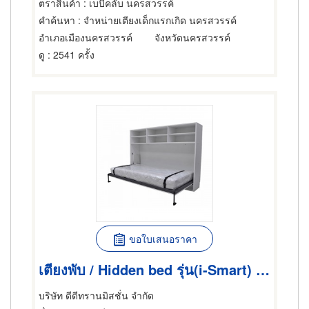
ตราสินค้า
: เบบี้คลับ นครสวรรค์
คำค้นหา
: จำหน่ายเตียงเด็กแรกเกิด นครสวรรค์
อำเภอเมืองนครสวรรค์
จังหวัดนครสวรรค์
ดู
: 2541 ครั้ง
ขอใบเสนอราคา
เตียงพับ / Hidden bed รุ่น(i-Smart) / SWB.H90H i-Smart (single size 3ฟุต ) แนวนอน +ชั้นเก็บของ
บริษัท ดีดีทรานมิสชั่น จำกัด