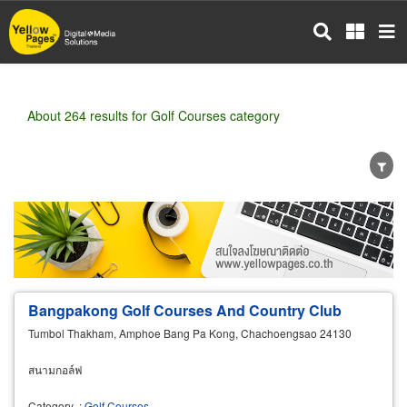
Skip
to
main
content
About 264 results for Golf Courses category
Wholesale
Retail
Manufacturer
Dealer
Exporter/Importer
Service Business
Bangpakong Golf Courses And Country Club
Tumbol Thakham, Amphoe Bang Pa Kong, Chachoengsao 24130
สนามกอล์ฟ
Category
:
Golf Courses