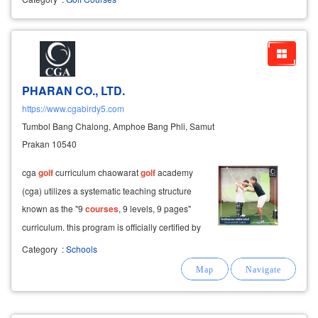
PHARAN CO., LTD.
https://www.cgabirdy5.com
Tumbol Bang Chalong, Amphoe Bang Phli, Samut
Prakan 10540
cga
golf
curriculum chaowarat
golf
academy
(cga) utilizes a systematic teaching structure
known as the "9
courses
, 9 levels, 9 pages"
curriculum. this program is officially certified by
the ministry of education for its high
Category
:
Schools
instructional standards and is divided into two
primary categories: 1.