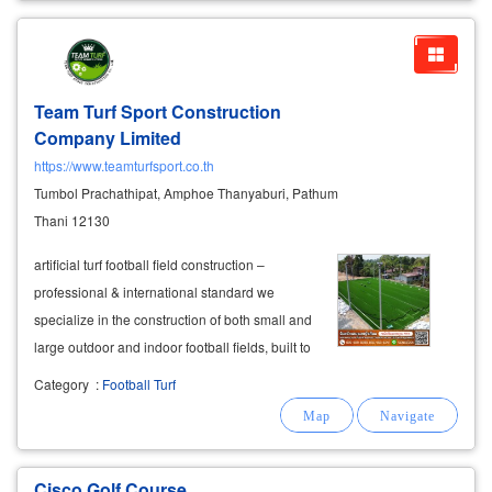
Team Turf Sport Construction
Company Limited
https://www.teamturfsport.co.th
Tumbol Prachathipat, Amphoe Thanyaburi, Pathum
Thani 12130
artificial turf football field construction –
professional & international standard we
specialize in the construction of both small and
large outdoor and indoor football fields, built to
international standards. our artificial turf football
Category
:
Football Turf
fields are designed for professional athletes
and are suitable
Cisco Golf Course