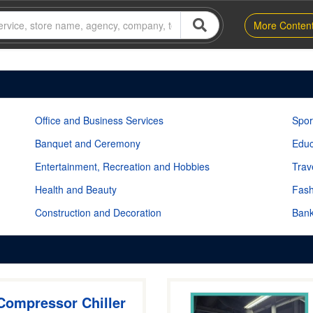
More Conten
Office and Business Services
Spor
Banquet and Ceremony
Educ
Entertainment, Recreation and Hobbies
Trav
Health and Beauty
Fash
Construction and Decoration
Bank
Compressor Chiller