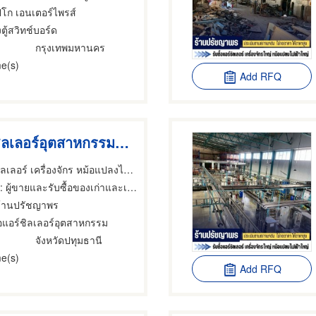
ปิโก เอนเตอร์ไพรส์
งตู้สวิทช์บอร์ด
กรุงเทพมหานคร
e(s)
Add RFQ
รับซื้อแอร์ชิลเลอร์อุตสาหกรรมจำนวนมาก
รับซื้อแอร์ แอร์ชิลเลอร์ เครื่องจักร หม้อแปลงไฟฟ้า ทุกรุ่น - PYP Recycle
: ผู้ขายและรับซื้อของเก่าและเศษเหล็ก
ร้านปรัชญาพร
ื้อแอร์ชิลเลอร์อุตสาหกรรม
จังหวัดปทุมธานี
e(s)
Add RFQ