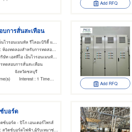
Add RFQ
อบการสั่นสะเทือน
บริษัท เอสทีไอ เอ็นไวรอนเมนทัล รีไลอะบิริตี้ แลบบอราทอรี่ จำกัด
 ห้องทดลองสำหรับการทดสอบ,งานทางอุตสาหกรรมทดสอบ,เครื่องมือทดสอบและตรวจสอบ
ัท เอสทีไอ เอ็นไวรอนเมนทัล รีไลอะบิริตี้ แลบบอราทอรี่ จำกัด
ารทดสอบการสั่นสะเทือน
จังหวัดชลบุรี
ime(s)
Interest
: 1 Time(s)
Add RFQ
ิทช์บอร์ด
ิตซ์บอร์ด - ปิโก เอนเตอร์ไพรส์
 สวิตช์บอร์ดไฟฟ้า,ผู้รับเหมาซ่อมและบำรุงรักษาระบบไฟฟ้าและเครื่องกลอาคาร,สวิตช์บอร์ดไฟฟ้า