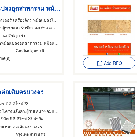
รับซื้อหม้อแปลงอุตสาหกรรม หม้อแปลงไฟฟ้าแรงสูง
รับซื้อแอร์ แอร์ชิลเลอร์ เครื่องจักร หม้อแปลงไฟฟ้า ทุกรุ่น - PYP Recycle
: ผู้ขายและรับซื้อของเก่าและเศษเหล็ก
ร้านปรัชญาพร
หม้อแปลงอุตสาหกรรม หม้อแปลงไฟฟ้าแรงสูง
จังหวัดปทุมธานี
ime(s)
Add RFQ
าต่อเติมครบวงจร
จร ดีดี ดีไซน์23
 โครงหลังคา,ผู้รับเหมาซ่อมแซมและต่อเติมบ้าน,รับเหมาก่อสร้างทั่วไป
ริษัท ดีดี ดีไซน์23 จำกัด
รับเหมาต่อเติมครบวงจร
กรุงเทพมหานคร