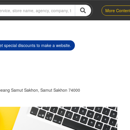
More Conten
t special discounts to make a website.
ueang Samut Sakhon, Samut Sakhon 74000