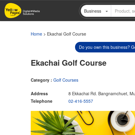
Skip
Business
to
main
content
Home
> Ekachai Golf Course
Do you own this business? Ge
Ekachai Golf Course
Category :
Golf Courses
Address
8 Ekkachai Rd. Bangnamchuet, M
Telephone
02-416-5557