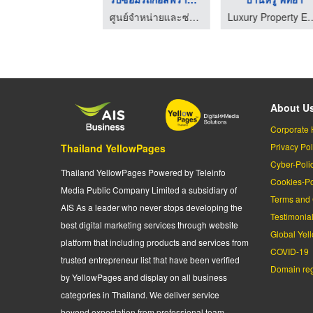
รับติดตั้งรั้วคอนกรีตสำเร็จรูป ชลบุรี - โปรเฟ้นซ์คอนกรีต
ศูนย์จำหน่ายและซ่อมรถกอล์ฟราคาถูก
Luxury Property Expert Pattaya 
About U
Corporate 
Privacy Pol
Thailand YellowPages
Cyber-Poli
Thailand YellowPages Powered by Teleinfo
Cookies-Po
Media Public Company Limited a subsidiary of
Terms and 
AIS As a leader who never stops developing the
Testimonia
best digital marketing services through website
Global Yel
platform that including products and services from
COVID-19
trusted entrepreneur list that have been verified
Domain regi
by YellowPages and display on all business
categories in Thailand. We deliver service
beyond expectation from professional team.