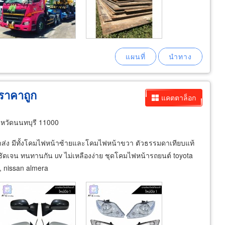
ราคาถูก
แคตตาล็อก
งหวัดนนทบุรี 11000
าส่ง มีทั้งโคมไฟหน้าซ้ายและโคมไฟหน้าขวา ตัวธรรมดาเทียบแท้
ดเจน ทนทานกัน uv ไม่เหลืองง่าย ชุดโคมไฟหน้ารถยนต์ toyota
rd, nissan almera