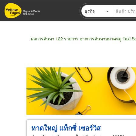
ข้าม
ธุรกิจ
ไป
ยัง
เนื้อหา
หลัก
ผลการค้นหา 122 รายการ จากการค้นหาหมวดหมู่ Taxi Se
ขายส่ง
ขายปลีก
ผู้ผลิต
ตัวแทนจัดจำห
หาดใหญ่ แท็กซี่ เซอร์วิส