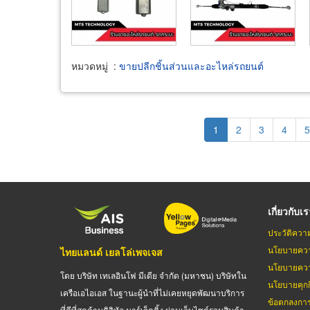
หมวดหมู่
:
ขายปลีกชิ้นส่วนและอะไหล่รถยนต์
Pagination
Current
1
Page
2
Page
3
Page
4
P
5
page
เกี่ยวกับเ
ประวัติควา
นโยบายควา
ไทยแลนด์ เยลโล่เพจเจส
นโยบายควา
โดย บริษัท เทเลอินโฟ มีเดีย จำกัด (มหาชน) บริษัทใน
นโยบายคุกกี
เครือเอไอเอส ในฐานะผู้นำที่ไม่เคยหยุดพัฒนาบริการ
ข้อตกลงกา
ที่ดีที่สุดด้านดิจิทัล มาร์เก็ตติ้ง ผ่านเว็บไซต์รวมสินค้า