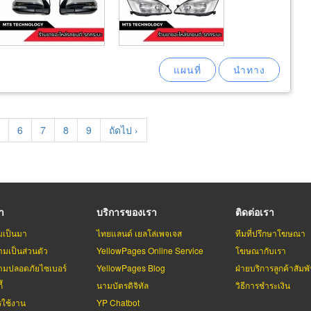
age
Page
6
Page
7
Page
8
Page
9
Next
ถัดไป ›
page
รา
บริการของเรา
ติดต่อเรา
มเป็นมา
ไทยแลนด์ เยลโล่เพจเจส
ทีมที่ปรึกษาโฆษณา
มเป็นส่วนตัว
YellowPages Online Service
โฆษณากับเรา
มปลอดภัยไซเบอร์
YellowPages Blog
ฝ่ายบริการลูกค้าสัมพั
้
นามบัตรดิจิทัล
วิธีการชำระเงิน
รใช้งาน
YP Chatbot