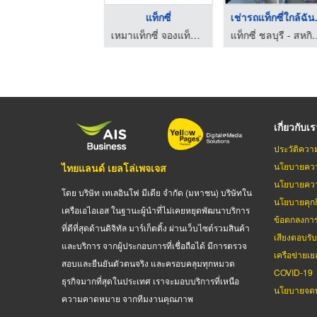
เหมาแท็กซี่
แท็กซี่
เช่าร
เหมาแท็กซี่ จองแท็กซี่ เรียกแท็กซี่ รถตู้ ไปต่างจังหวัด ไปทั่วไทย รับ-ส่งสนามบินทั่วประเทศ มีรถให้บริการตลอด 24 ชั่วโมง
เหมาแท็กซี่ จองแท็กซี่ เรียกแท็กซี่ รถตู้ ไปต่างจังหวัด ไปทั่วไทย รับ-ส่งสนามบินทั่วประเทศ มีรถให้บริการตลอด 24 ชั่วโมง
แท็กซี่ ชลบุรี - สหกิจ
เกี่ยวกับเ
ประวัติควา
นโยบายควา
ไทยแลนด์ เยลโล่เพจเจส
นโยบายควา
โดย บริษัท เทเลอินโฟ มีเดีย จำกัด (มหาชน) บริษัทใน
นโยบายคุกกี
เครือเอไอเอส ในฐานะผู้นำที่ไม่เคยหยุดพัฒนาบริการ
ข้อตกลงกา
ที่ดีที่สุดด้านดิจิทัล มาร์เก็ตติ้ง ผ่านเว็บไซต์รวมสินค้า
เสียงตอบรั
และบริการ จากผู้ประกอบการที่เชื่อถือได้ มีการตรวจ
เครือข่ายเย
สอบและยืนยันตัวตนจริง และครอบคลุมทุกหมวด
COVID-19
ธุรกิจมากที่สุดในประเทศ เราจะมอบบริการที่เหนือ
นโยบายจดท
ความคาดหมาย จากทีมงานคุณภาพ