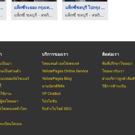
ถแท็กซี่ใกล้ฉัน ...
แท็กซี่ระยอง กรุงเทพ ...
แท็กซี่ชลบุรี ไปกรุง ...
เหมา
 ยูเนียน อินเตอร์กรุ๊ป
แท็กซี่ ชลบุรี - สหกิจ ยูเนียน อินเตอร์กรุ๊ป
แท็กซี่ ชลบุรี - สหกิจ ยูเนียน อินเตอร์กรุ๊ป
รา
บริการของเรา
ติดต่อเรา
มเป็นมา
ไทยแลนด์ เยลโล่เพจเจส
ทีมที่ปรึกษาโฆษณา
มเป็นส่วนตัว
YellowPages Online Service
โฆษณากับเรา
มปลอดภัยไซเบอร์
YellowPages Blog
ฝ่ายบริการลูกค้าสัมพั
้
นามบัตรดิจิทัล
วิธีการชำระเงิน
รใช้งาน
YP Chatbot
บผู้ลงโฆษณา
โปรโมชั่น
ลโล่เพจเจสทั่วโลก
รับทำเว็บไซต์ SEO
ะเบียนโดเมน