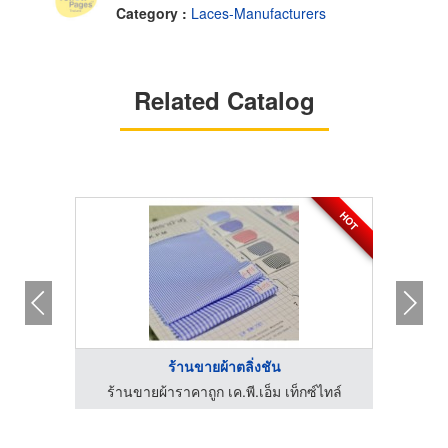
Category :
Laces-Manufacturers
Related Catalog
HOT
ร้านขายผ้าตลิ่งชัน
ร้านขายผ้าราคาถูก เค.พี.เอ็ม เท็กซ์ไทล์
ร้า