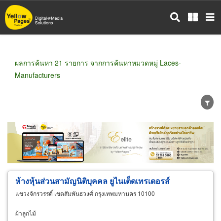
ข้าม
ไป
ยัง
เนื้อหา
หลัก
ผลการค้นหา 21 รายการ จากการค้นหาหมวดหมู่ Laces-
Manufacturers
ขายส่ง
ขายปลีก
ผู้ผลิต
ตัวแทนจัดจำหน่าย
ผู้ส่งออก/นำเข้า
ธุรกิจบริการ
ห้างหุ้นส่วนสามัญนิติบุคคล ยูไนเต็ดเทรเดอรส์
แขวงจักรวรรดิ์ เขตสัมพันธวงศ์ กรุงเทพมหานคร 10100
ผ้าลูกไม้