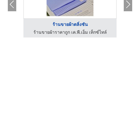
ร้านขายผ้าตลิ่งชัน
ร้านขายผ้าราคาถูก เค.พี.เอ็ม เท็กซ์ไทล์
ร้า