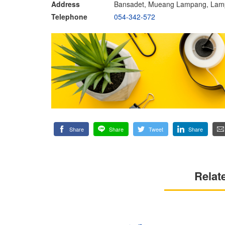
Address
Bansadet, Mueang Lampang, Lam
Telephone
054-342-572
Share
Share
Tweet
Share
Relat