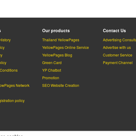
s
Our products
Contact Us
History
Thailand YellowPages
Advertising Consult
icy
YellowPages Online Service
Advertise with us
cy
YellowPages Blog
Customer Service
licy
Green Card
Payment Channel
Conditions
YP Chatbot
l
Promotion
lowPages Network
SEO Website Creation
stration policy