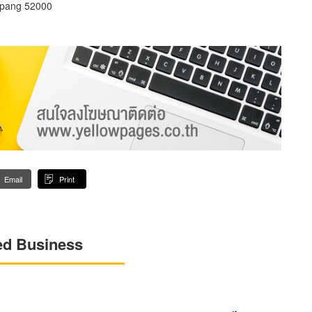
pang 52000
Email
Print
ed Business