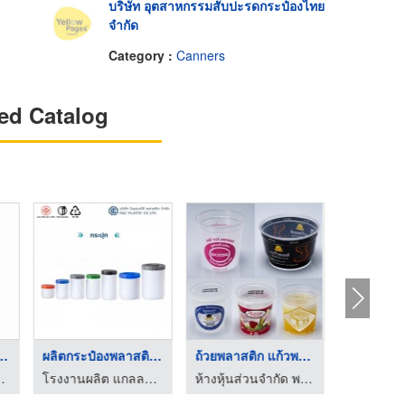
บริษัท อุตสาหกรรมสับปะรดกระป๋องไทย
จำกัด
Category :
Canners
ed Catalog
ี่ยม 3.75 ล ...
ผลิตกระป๋องพลาสติก H ...
ถ้วยพลาสติก แก้วพลาส ...
ร อี วาย เอช (1998)
โรงงานผลิต แกลลอน กระปุก กระป๋อง ตามแบบ
ห้างหุ้นส่วนจำกัด พาสยาม