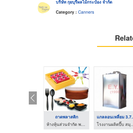
บริษัท กุยบุรีผลไม้กระป๋อง จำกัด
Category :
Canners
Relat
ถุงพลาสติก,ถุงซิบล็อ ...
ถาดพลาสติก
แกลลอนเหล
ห้างหุ้นส่วนจำกัด พาสยาม
ห้างหุ้นส่วนจำกัด พาสยาม
โรงงานผลิตปี๊บ สมุทรปรากา