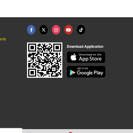
ants
Download Application