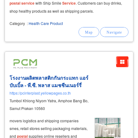
postal
service
with Ship Smile
Service
. Customers can buy drinks,
shop healthy products as well as shipping parcels.
Category
:
Health Care Product
โรงงานผลิตพลาสติกกันกระแทก แอร์
บับเบิ้ล - พี.ซี. พลาส แมชชีนเนอร์รี่
https://pcinterplast.yellowpages.co.th
Tumbol Khlong Niyom Yatra, Amphoe Bang Bo,
Samut Prakan 10560
movers logistics and shipping companies
smes, retail stores selling packaging materials,
and
postal
supplies online resellers and