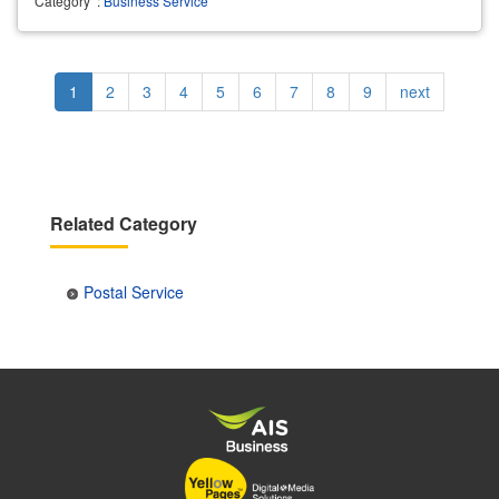
Category
:
Business Service
Pagination
Current
1
Page
2
Page
3
Page
4
Page
5
Page
6
Page
7
Page
8
Page
9
Next
next
page
page
Related Category
Postal Service