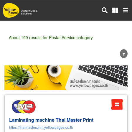
Skip
to
main
content
About 199 results for Postal Service category
Wholesale
Retail
Manufacturer
Dealer
Exporter/Importer
Service Business
Laminating machine Thai Master Print
https://thaimasterprint.yellowpages.co.th