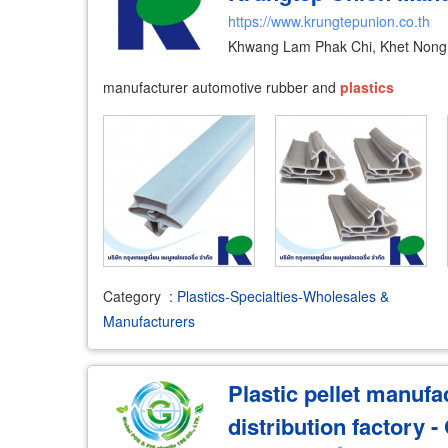
https://www.krungtepunion.co.th
Khwang Lam Phak Chi, Khet Nong
manufacturer automotive rubber and
plastics
Category
:
Plastics-Specialties-Wholesales &
Manufacturers
Plastic pellet manufa
distribution factory 