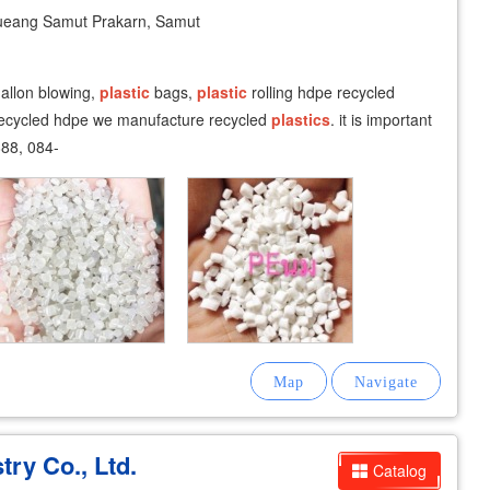
eang Samut Prakarn, Samut
gallon blowing,
plastic
bags,
plastic
rolling hdpe recycled
ecycled hdpe we manufacture recycled
plastics
. it is important
888, 084-
stry Co., Ltd.
Catalog