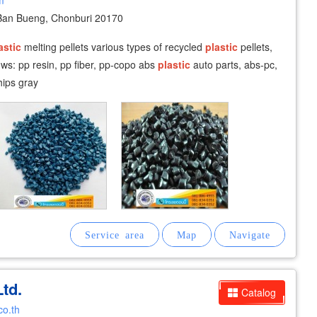
m
an Bueng, Chonburi 20170
astic
melting pellets various types of recycled
plastic
pellets,
ows: pp resin, pp fiber, pp-copo abs
plastic
auto parts, abs-pc,
hips gray
td.
Catalog
co.th