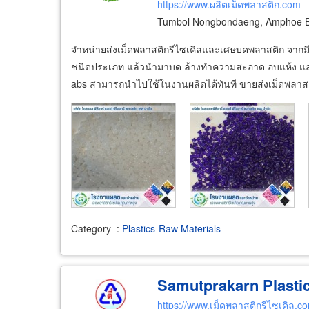
Plastic 168
https://www.ผลิตเม็ดพลาสติก.com
Tumbol Nongbondaeng, Amphoe B
จำหน่ายส่งเม็ดพลาสติกรีไซเคิลและเศษบดพลาสติก จากม
ชนิดประเภท แล้วนำมาบด ล้างทำความสะอาด อบแห้ง และหลอ
abs สามารถนำไปใช้ในงานผลิตได้ทันที ขายส่งเม็ดพลาส
Category
:
Plastics-Raw Materials
Samutprakarn Plastic
https://www.เม็ดพลาสติกรีไซเคิล.c