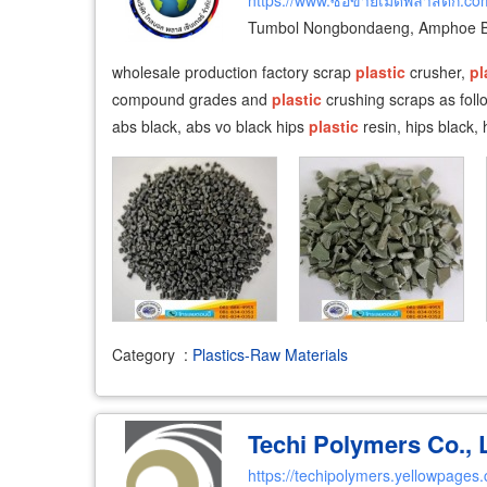
https://www.ซื้อขายเม็ดพลาสติก.co
Tumbol Nongbondaeng, Amphoe B
wholesale production factory scrap
plastic
crusher,
pl
compound grades and
plastic
crushing scraps as foll
abs black, abs vo black hips
plastic
resin, hips black, 
Category
:
Plastics-Raw Materials
Techi Polymers Co., L
https://techipolymers.yellowpages.