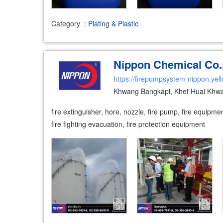
Category
:
Plating & Plastic
Nippon Chemical Co.,
https://firepumpsystem-nippon.yel
Khwang Bangkapi, Khet Huai Khw
fire extinguisher, hore, nozzle, fire pump, fire equipmen
fire fighting evacuation, fire protection equipment