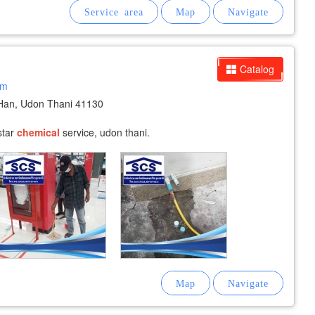
Catalog
om
an, Udon Thani 41130
star
chemical
service, udon thani.