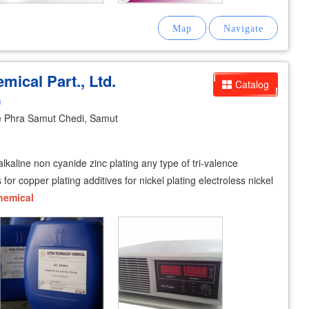
ical Part., Ltd.
Catalog
m
 Phra Samut Chedi, Samut
 alkaline non cyanide zinc plating any type of tri-valence
r copper plating additives for nickel plating electroless nickel
hemical