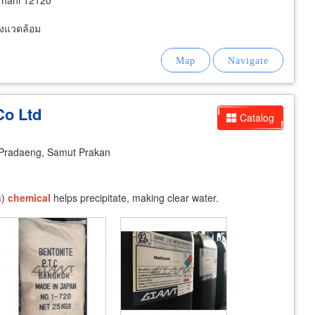
Thani 12120
่งแวดล้อม
Co Ltd
Catalog
Pradaeng, Samut Prakan
s
)
chemical
helps precipitate, making clear water.