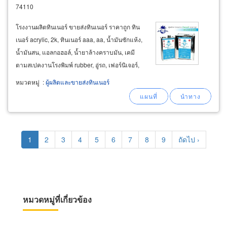
74110
โรงงานผลิตทินเนอร์ ขายส่งทินเนอร์ ราคาถูก ทิน
เนอร์ acrylic, 2k, ทินเนอร์ aaa, aa, น้ำมันซักแห้ง,
น้ำมันสน, แอลกอฮอล์, น้ำยาล้างคราบมัน, เคมี
ตามสเปคงานโรงพิมพ์ rubber, อู่รถ, เฟอร์นิเจอร์,
โรงเหล็ก, โรงหล่อ เคมีภัณฑ์อุตสาหกรรม งานพ่น
หมวดหมู่
:
ผู้ผลิตและขายส่งทินเนอร์
งานเช็ด งานล้างและงานชุบ สีฝุ่นอุตสาหกรรม และ
สินค้าอุตสาหกรรม
Pagination
Current
1
Page
2
Page
3
Page
4
Page
5
Page
6
Page
7
Page
8
Page
9
Next
ถัดไป ›
page
page
หมวดหมู่ที่เกี่ยวข้อง