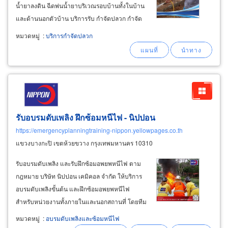
น้ำยาลงดิน ฉีดพ่นน้ำยาบริเวณรอบบ้านทั้งในบ้าน
และด้านนอกตัวบ้าน บริการรับ กำจัดปลวก กำจัด
แมลง ปลวกกัดกินตามผนัง ปลวก ไม้บัว ปลวก กัด
หมวดหมู่
:
บริการกำจัดปลวก
กินไม้เสาบันได วงกบไม้ บานประตูไม้ บาน
หน้าต่างไม้ อุดรธานี วิธีการป้องกันปลวกไม่ให้มา
กัดกินบ้านอาคารสำนักงานต่างๆ
รับอบรมดับเพลิง ฝึกซ้อมหนีไฟ - นิปปอน
https://emergencyplanningtraining-nippon.yellowpages.co.th
แขวงบางกะปิ เขตห้วยขวาง กรุงเทพมหานคร 10310
รับอบรมดับเพลิง และรับฝึกซ้อมอพยพหนีไฟ ตาม
กฎหมาย บริษัท นิปปอน เคมิคอล จำกัด ให้บริการ
อบรมดับเพลิงขั้นต้น และฝึกซ้อมอพยพหนีไฟ
สำหรับหน่วยงานทั้งภายในและนอกสถานที่ โดยทีม
งานวิทยากรมืออาชีพ เราให้บริการแก่ โรงงาน
หมวดหมู่
:
อบรมดับเพลิงและซ้อมหนีไฟ
อุตสาหกรรม อาคารสูง สำนักงาน ห้างสรรพสินค้า