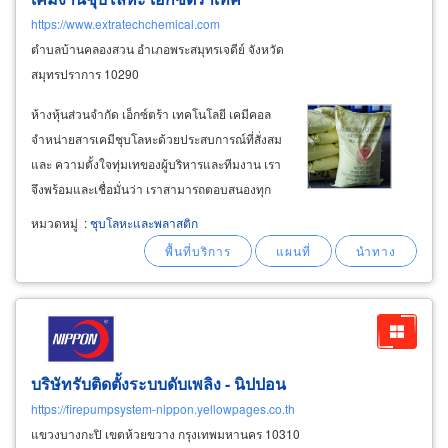
https://www.extratechchemical.com
ตำบลบ้านคลองสวน อำเภอพระสมุทรเจดีย์ จังหวัด
สมุทรปราการ 10290
ห้างหุ้นส่วนจำกัด เอ็กซ์ตร้า เทคโนโลยี เคมีคอล
จำหน่ายสารเคมีชุบโลหะด้วยประสบการณ์ที่สั่งสม
และ ความตั้งใจทุ่มเทของผู้บริหารและทีมงาน เรา
จึงพร้อมและเชื่อมั่นว่า เราสามารถตอบสนองทุก
ความต้องการของลูกค้าในอุตสาหกรรมชุบโลหะได้
หมวดหมู่
:
ชุบโลหะและพลาสติก
เป็นอย่างดี c h e m i c a l™ สารเคมีสำหรับการ
ทำความสะอาด หรือสารเคมีสำหรับเตรียมผิว
บริษัทรับติดตั้งระบบดับเพลิง - นิปปอน
https://firepumpsystem-nippon.yellowpages.co.th
แขวงบางกะปิ เขตห้วยขวาง กรุงเทพมหานคร 10310