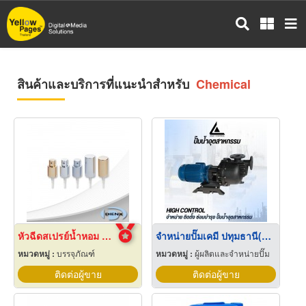
ข้าม
ไป
ยัง
เนื้อหา
หลัก
สินค้าและบริการที่แนะนำสำหรับ
Chemical
หัวฉีดสเปรย์น้ำหอม Crimp Pump
จำหน่ายปั๊มเคมี ปทุมธานี(Chemical Pump)
หมวดหมู่ :
บรรจุภัณฑ์
หมวดหมู่ :
ผู้ผลิตและจำหน่ายปั๊ม
ติดต่อผู้ขาย
ติดต่อผู้ขาย