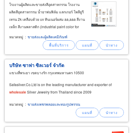
โรงงานผู้ผลิตและขายส่งสีอุตสาหกรรม โรงงาน
ผลิตสีอุตสาหกรรม น้ำยาพ่นฟิล์ม แลกเกอร์ โพลียูรี
เทรน 2k เคลือบด้วย uv ทินเนอร์ผสม aa,aaa สีงาน
เหล็ก สีงานพลาสติก (industrial paint color for
coating steel and plastic) เรามีผู้ชำนาญการให้
หมวดหมู่
:
ขายส่งและผู้ผลิตเคมีภัณฑ์
คำปรึกษา แนะนำการใช้สีและเคมีให้เหมาะสมกับ
พื้นผิววัสดุและงานแต่ละประเภท
บริษัท ซาฟา ซิลเวอร์ จำกัด
แขวงสี่พระยา เขตบางรัก กรุงเทพมหานคร 10500
Safasilver.Co.Ltd is on the leading manufacturer and exporter of
wholesale
Silver Jewelry from Thailand since 2009
หมวดหมู่
:
ขายส่งเพชรพลอยและทองรูปพรรณ