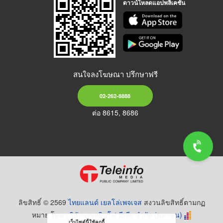
ดาวน์โหลดแอปพลิเคชัน
สนใจลงโฆษณา ปรึกษาฟรี
02-262-8888
ต่อ 8615, 8686
ลิขสิทธิ์ © 2569
ไทยแลนด์ เยลโล่เพจเจส
สงวนลิขสิทธิ์ตามกฏ
หมาย โดย
บริษัท เทเลอินโฟ มีเดีย จำกัด (มหาชน)
เว็บไซต์นี้ใช้คุกกี้