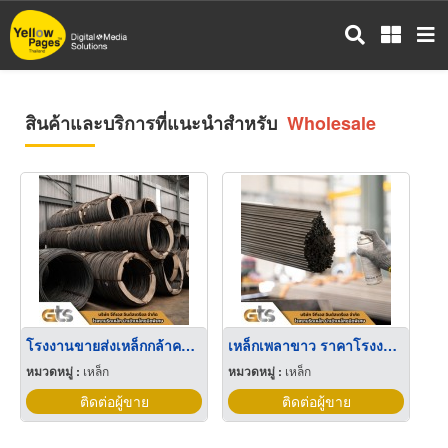
ข้าม
ไป
ยัง
เนื้อหา
หลัก
สินค้าและบริการที่แนะนำสำหรับ
Wholesale
โรงงานขายส่งเหล็กกล้าคาร์บอน Carbon Steel Wholesale Supplier 碳钢批发供应商
เหล็กเพลาขาว ราคาโรงงาน Bright Bar Factory Price Wholesale 光亮钢出厂价批发
หมวดหมู่ :
เหล็ก
หมวดหมู่ :
เหล็ก
ติดต่อผู้ขาย
ติดต่อผู้ขาย