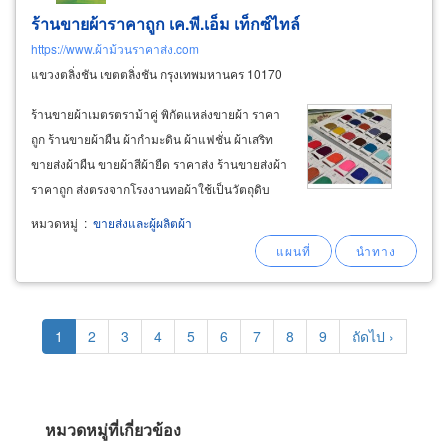
ร้านขายผ้าราคาถูก เค.พี.เอ็ม เท็กซ์ไทล์
https://www.ผ้าม้วนราคาส่ง.com
แขวงตลิ่งชัน เขตตลิ่งชัน กรุงเทพมหานคร 10170
ร้านขายผ้าเมตรตราม้าคู่ พิกัดแหล่งขายผ้า ราคา
ถูก ร้านขายผ้าผืน ผ้ากำมะดิน ผ้าแฟชั่น ผ้าเสริท
ขายส่งผ้าผืน ขายผ้าสีผ้ายืด ราคาส่ง ร้านขายส่งผ้า
ราคาถูก ส่งตรงจากโรงงานทอผ้าใช้เป็นวัตถุดิบ
สำหรับ ผ้าตัดสูท ผ้าตัดชุดยูนิฟอร์ม ชุดพนักงาน
หมวดหมู่
:
ขายส่งและผู้ผลิตผ้า
ผ้าตัดชุดช็อป เสื้อช่าง ผ้ากันไฟฟ้าสถิต เสื้อแจ็ค
เก็ต เสื้อซาฟารี
Pagination
Current
1
Page
2
Page
3
Page
4
Page
5
Page
6
Page
7
Page
8
Page
9
Next
ถัดไป ›
page
page
หมวดหมู่ที่เกี่ยวข้อง