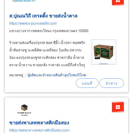
ส.ปุณณวิถี เทรดดิ้ง ขายส่งน้ำตาล
https://www.s-punnawithi.com
แขวงบางจาก เขตพระโขนง กรุงเทพมหานคร 10260
ร้านขายส่งเครื่องปรุงรส ซอส ซีอิ้ว น้ำปลา ซอสพริก
น้ำส้มสายชู บะหมี่คัพ-บะหมี่ซอง วุ้นเส้น ปลากระ
ป๋อง ผงปรุงรส ผงชูรส กะทิกล่อง ชาตรามือ น้ำตาล
ทราย น้ำหวาน ขายยกลัง ราคาส่ง บะหมี่กึ่งสำเร็จรู
ปมาม่าบิ๊กแพ็คราคาส่ง มาม่าบิ๊กแพ็ครสต้มยำกุ้ง
หมวดหมู่
:
ผู้ผลิตและจำหน่ายสินค้าอุปโภคบริโภค
น้ำข้น 90กรัม x 24ซอง ขายยกลัง มาม่าคัพรส
ต้มยำกุ้งน้ำข้น60
ขายส่งพาเลทพลาสติกมือสอง
https://www.พาเลทพลาสติกมือสอง.com