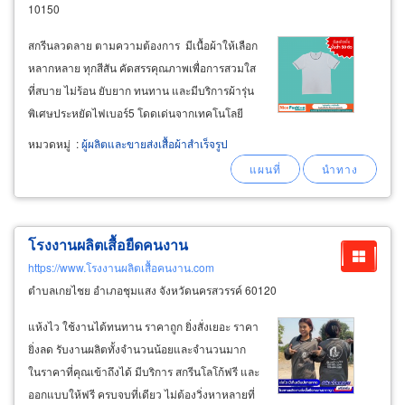
10150
สกรีนลวดลาย ตามความต้องการ มีเนื้อผ้าให้เลือก
หลากหลาย ทุกสีสัน คัดสรรคุณภาพเพื่อการสวมใส
ที่สบาย ไม่ร้อน ยับยาก ทนทาน และมีบริการผ้ารุ่น
พิเศษประหยัดไฟเบอร์5 โดดเด่นจากเทคโนโลยี
coolmode คืนตัวหลังการซัก ฟรีจัดทำ artwork
หมวดหมู่
:
ผู้ผลิตและขายส่งเสื้อผ้าสำเร็จรูป
ตัวอย่างเสื้อโปโล ให้ลูกค้าพิจารณาก่อนสั่งผลิต /
ผลิตรวดเร็วภายในโรงงานตัดเย็บ
เสื้อผ้า
ของไนซ์
แฟชั่น
โรงงานผลิตเสื้อยืดคนงาน
https://www.โรงงานผลิตเสื้อคนงาน.com
ตำบลเกยไชย อำเภอชุมแสง จังหวัดนครสวรรค์ 60120
แห้งไว ใช้งานได้ทนทาน ราคาถูก ยิ่งสั่งเยอะ ราคา
ยิ่งลด รับงานผลิตทั้งจำนวนน้อยและจำนวนมาก
ในราคาที่คุณเข้าถึงได้ มีบริการ สกรีนโลโก้ฟรี และ
ออกแบบให้ฟรี ครบจบที่เดียว ไม่ต้องวิ่งหาหลายที่