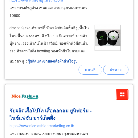
แขวงบางลำภูล่าง เขตคลองสาน กรุงเทพมหานคร
10600
devices) รองเท้าเซฟตี้ หัวเหล็กกันลื่นพื้นพียู, พื้นไน
ไตร, พื้นยางธรรมชาติ หรือ ยางสังเคราะห์ รองเท้า
บู๊ทยาง, รองเท้ากันไฟฟ้าสถิตย์, รองเท้าพีวีซีกันน้ำ,
รองเท้าตราโบลิ่ง bowling รองเท้าผ้าใบชายและ
หญิง x-pro, gerry gang ถุงคลุมรองเท้า (shoe
หมวดหมู่
:
ผู้ผลิตและขายส่งเสื้อผ้าสำเร็จรูป
cover dispenser) นัดชมสินค้าตัวอย่าง รูปแบบ
เสื้อผ้า
รับผลิตเสื้อโปโล เสื้อคอกลม ยูนิฟอร์ม -
ไนซ์แฟชั่น มาร์เก็ตติ้ง
https://www.nicefashionmarketing.co.th
แขวงคลองบางบอน เขตบางบอน กรุงเทพมหานคร