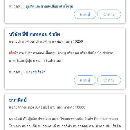
พร้อมให้บริการ จัดส่งทั่วประเทศ รวดเร็ว ทันเวลา
หมวดหมู่
:
ผู้ผลิตและขายส่งเสื้อผ้าสำเร็จรูป
งานผลิตเสื้อของเรา มีให้เลือกมากกว่า 20 สี ครบ
ทุกโทน
ขายส่ง
-ปลีก
บริษัท อีซี ดอทคอม จำกัด
แขวงประเวศ เขตประเวศ กรุงเทพมหานคร 10250
เสื้อผ้า
กระโปรง กางเกง เสื้อคลุม ต่างหู สร้อยคอ สร้อยข้อมือ นำเข้าจาก
เกาหลีและญี่ปุ่น และภายในประเทศ
หมวดหมู่
:
ขายส่งเสื้อผ้า
ธนาศิลป์
แขวงดาวคะนอง เขตธนบุรี กรุงเทพมหานคร 10600
ธนาศิลป์ เป็นผู้ผลิต จำหน่าย หมวกโฆษณาทุกชนิด สินค้า Premium หมวก
โฆษณา หมวกแกีป หมวกแคนดี้ หมวกกีฬา หมวกคลุม กระเป๋าตามสั่ง เสื้อยืด