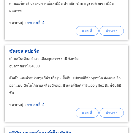
ตามออร์เดอร์ ประสบการณ์และฝีมือ ปราณีต ชำนาญงานด้วยช่างฝีมือ
คุณภาพ
หมวดหมู่
:
ขายส่งเสื้อผ้า
ซัคเซส สปอร์ต
ตำบลในเมือง อำเภอเมืองอุบลราชธานี จังหวัด
อุบลราชธานี 34000
ตัดเย็บและจำหน่ายชุดกีฬา เสื้อรุ่น เสื้อทีม อุปกรณ์กีฬา ทุกชนิด ส่งและปลีก
ออกแบบ ปักโลโก้ด้วยเครื่องปักคอมพิวเตอร์ซิลค์สกรีน poly flex พิมพ์ซับลิมิ
ชั่น
หมวดหมู่
:
ขายส่งเสื้อผ้า
บริษัท มาเธอร์แอนด์เซ็น จำกัด