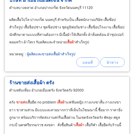
ตำบลบางตลาด อำเภอปากเกร็ด จังหวัดนนทบุรี 11120
ผลิตเสื้อโปโล ปากเกร็ด นนทบุรี สำหรับเป็น เสื้อพนักงานบริษัท เสื้อช๊อป
สำเร็จรูป เสื้อช็อปช่าง ชุดช็อปช่าง ชุดยูนิฟอร์มช่าง เสื้อช็อปโรงงาน เสื้อช็อป
นักศึกษาตามแบบที่ท่านต้องการ มีเนื้อผ้าให้เลือกทั้ง ผ้าค็อตต้อน ผ้าซุปเปอร์
คอมทวิว ผ้าโทเร รับผลิตและจำหน่าย
เสื้อผ้า
สำเร็จรูป
หมวดหมู่
:
ผู้ผลิตและขายส่งเสื้อผ้าสำเร็จรูป
ร้านขายส่งเสื้อผ้า ตรัง
ตำบลทับเที่ยง อำเภอเมืองตรัง จังหวัดตรัง 92000
ตรัง
ขายส่ง
เสื้อยืด no problem
เสื้อผ้า
แฟชั่นหญิง กางเกงขาสั้น กางเกงขา
ยาว ขาสามส่วน มีแบบและลายมากกว่าที่เห็นในโฆษณานี้ ซื้อมาก ราคายิ่ง
ถูกมาก พร้อมบริการจัดส่งงานสกรีนเสื้อด่วน ในเขตจังหวัดตรัง พัทลุง สตูล
กระบี่ นครศรีธรรมราช สงขลา สั่งซื้อสินค้า
เสื้อผ้า
เสื้อกีฬา เสื้อยืดกับร้านนี้
มั่นใจได้ในคุณภาพ