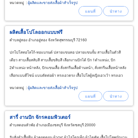
หมวดหมู่
:
ผู้ผลิตและขายส่งเสื้อผ้าสำเร็จรูป
ผลิตเสื้อโปโลออกแบบฟรี
ตำบลอู่ทอง อำเภออู่ทอง จังหวัดสุพรรณบุรี 72160
ปกโปโลทอโลโก้-ทอแบรนด์ ปลายแขนทอ ปลายแขนจั้ม สาบเสื้อในตัวสี
เดียว สาบเสื้อสลับสี สาบเสื้อขลิบสี เลือกงานปักได้ ปัก 1ตำแหน่ง, ปัก
2ตำแหน่ง หน้าหลัง, ปักแขนเสื้อ สั่งสกรีนเสื้อด้านหน้า, สั่งสกรีนเสื้อหน้าหลัง
เลือกแบบดีไซน์ แบบตัดต่อผ้า ทรงเอวตรง เสื้อโปโลผู้หญิงเอวเว้า ทรงเอว
คอด ร้านโปโล 12 ราศี ผู้ผลิต
ขายส่ง
เสื้อโปโลแขนสั้นสำเร็จรูป
หมวดหมู่
:
ผู้ผลิตและขายส่งเสื้อผ้าสำเร็จรูป
สารี่ งานปัก จักรคอมพิวเตอร์
ตำบลดอนหัวฬ่อ อำเภอเมืองชลบุรี จังหวัดชลบุรี 20000
รับสั่งทำเสื้อทีม ผ้าคอตตอน ผ้าcvc ผ้าไฮโดรเท็ก ผ้าไดคัท เสื้อโปโลพนักงาน