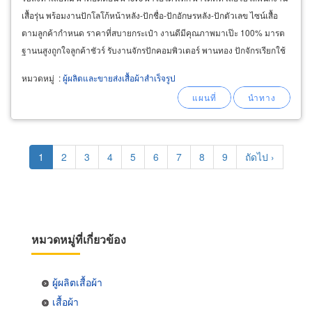
เสื้อรุ่น พร้อมงานปักโลโก้หน้าหลัง-ปักชื่อ-ปักอักษรหลัง-ปักตัวเลข ไซน์เสื้อ
ตามลูกค้ากำหนด ราคาที่สบายกระเป๋า งานดีมีคุณภาพมาเป๊ะ 100% มารต
ฐานนสูงถูกใจลูกค้าชัวร์ รับงานจักรปักคอมพิวเตอร์ พานทอง ปักจักรเรียกใช้
เรา ร้านรับปักเสื้อ-รับปักผ้า
หมวดหมู่
:
ผู้ผลิตและขายส่งเสื้อผ้าสำเร็จรูป
Pagination
Current
1
Page
2
Page
3
Page
4
Page
5
Page
6
Page
7
Page
8
Page
9
Next
ถัดไป ›
page
page
หมวดหมู่ที่เกี่ยวข้อง
ผู้ผลิตเสื้อผ้า
เสื้อผ้า