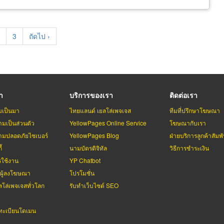
t
age
Page
3
Next
ถัดไป ›
page
รา
บริการของเรา
ติดต่อเรา
มเป็นมา
ไทยแลนด์ เยลโล่เพจเจส
ทีมที่ปรึกษาโฆษณา
มเป็นส่วนตัว
YellowPages Online Service
โฆษณากับเรา
มปลอดภัยไซเบอร์
YellowPages Blog
ฝ่ายบริการลูกค้าสัมพั
้
นามบัตรดิจิทัล
วิธีการชำระเงิน
รใช้งาน
YP Chatbot
บผู้ลงโฆษณา
โปรโมชั่น
ลโล่เพจเจสทั่วโลก
รับทำเว็บไซต์ SEO
ะเบียนโดเมน