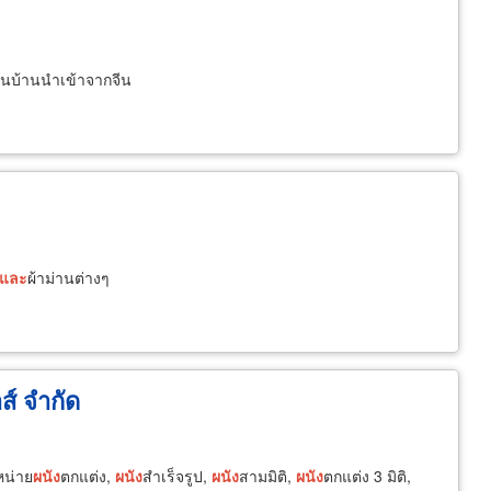
ในบ้านนำเข้าจากจีน
และ
ผ้าม่านต่างๆ
ส์ จำกัด
หน่าย
ผนัง
ตกแต่ง,
ผนัง
สําเร็จรูป,
ผนัง
สามมิติ,
ผนัง
ตกแต่ง 3 มิติ,