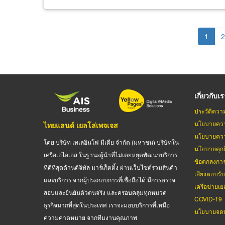
Pagination
Curren
1
P
2
page
เกี่ยวกับเ
ประวัติควา
นโยบายควา
ไทยแลนด์ เยลโล่เพจเจส
นโยบายควา
โดย บริษัท เทเลอินโฟ มีเดีย จำกัด (มหาชน) บริษัทใน
นโยบายคุกกี
เครือเอไอเอส ในฐานะผู้นำที่ไม่เคยหยุดพัฒนาบริการ
ข้อตกลงกา
ที่ดีที่สุดด้านดิจิทัล มาร์เก็ตติ้ง ผ่านเว็บไซต์รวมสินค้า
เสียงตอบรั
และบริการ จากผู้ประกอบการที่เชื่อถือได้ มีการตรวจ
เครือข่ายเย
สอบและยืนยันตัวตนจริง และครอบคลุมทุกหมวด
COVID-19
ธุรกิจมากที่สุดในประเทศ เราจะมอบบริการที่เหนือ
นโยบายจดท
ความคาดหมาย จากทีมงานคุณภาพ