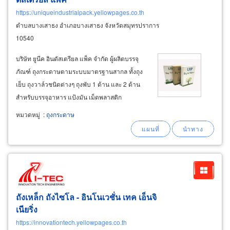
https://uniqueindustrialpack.yellowpages.co.th
ตำบลบางเสาธง อำเภอบางเสาธง จังหวัดสมุทรปราการ
10540
บริษัท ยูนีค อินดัสเตรียล แพ็ค จำกัด ผู้ผลิตบรรจุ
ภัณฑ์ ถุงกระดาษตามระบบมาตรฐานสากล ทั้งถุง
เย็บ ถุงวาล์วชนิดต่างๆ ถุงพับ 1 ด้าน และ 2 ด้าน
สำหรับบรรจุอาหาร แป้งมัน เม็ดพลาสติก
ปูนซีเมนต์ อาหารสัตว์ และในกลุ่มของสาร
หมวดหมู่
:
ถุงกระดาษ
เคมีภัณฑ์ต่างๆ ถุงกระดาษพับปะหัวท้าย ถุง
กระดาษพับก้นเปิดปาก
ถังเหล็ก ถังไซโล - อินโนเวชั่น เทค เอ็นจิ
เนียริ่ง
https://innovationtech.yellowpages.co.th