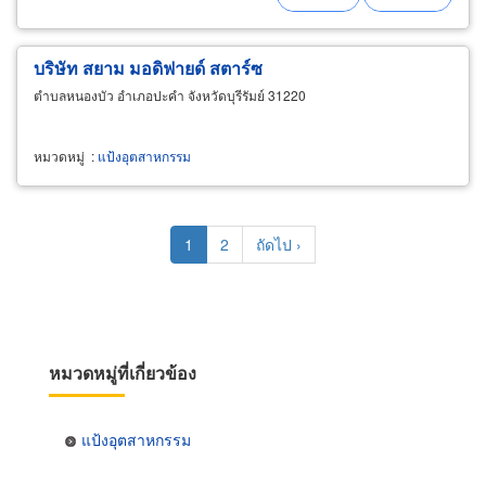
พิมพ์กระสอบ ตามสั่ง ผู้ผลิต กระสอบบรรจุ
ข้าว สำหรับใส่ผลผลิตจากชาวนา
บริษัท สยาม มอดิฟายด์ สตาร์ซ
ตำบลหนองบัว อำเภอปะคำ จังหวัดบุรีรัมย์ 31220
หมวดหมู่
:
แป้งอุตสาหกรรม
Pagination
Current
1
Page
2
Next
ถัดไป ›
page
page
หมวดหมู่ที่เกี่ยวข้อง
แป้งอุตสาหกรรม