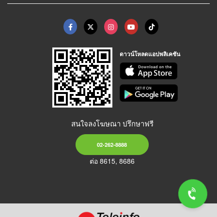
ดาวน์โหลดแอปพลิเคชัน
สนใจลงโฆษณา ปรึกษาฟรี
02-262-8888
ต่อ 8615, 8686