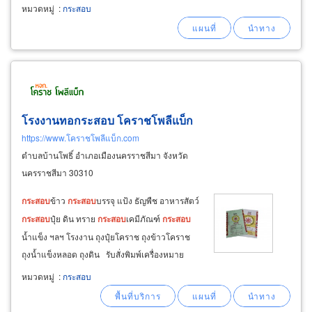
ข้าวสาร, ปุ๋ย, น้ำแข็ง, เมล็ดพันธุ์พืช ขนาดบรรจุน้ำ
หมวดหมู่
:
กระสอบ
หนักตั้งแต่ 5กก.-50 กก.
โรงงานทอกระสอบ โคราชโพลีแบ็ก
https://www.โคราชโพลีแบ็ก.com
ตำบลบ้านโพธิ์ อำเภอเมืองนครราชสีมา จังหวัด
นครราชสีมา 30310
กระสอบ
ข้าว
กระสอบ
บรรจุ แป้ง ธัญพืช อาหารสัตว์
กระสอบ
ปุ๋ย ดิน ทราย
กระสอบ
เคมีภัณฑ์
กระสอบ
น้ำแข็ง ฯลฯ โรงงาน ถุงปุ๋ยโคราช ถุงข้าวโคราช
ถุงน้ำแข็งหลอด ถุงดิน รับสั่งพิมพ์เครื่องหมาย
ตราสินค้า โลโก้ พิมพ์ลงบน
กระสอบ
พิมพ์ลงบนถุง
หมวดหมู่
:
กระสอบ
งานพิมพ์ตั้งแต่ 1 สีขึ้นไป งานผลิตได้มาตรฐาน
คุณภาพดี ราคาส่ง ราคาโรงงาน