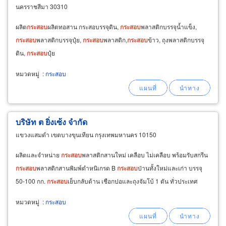
นครราชสีมา 30310
ผลิต
กระสอบ
ผลิตทอสาน กระสอบรรจุดิน,
กระสอบ
พลาสติกบรรจุน้ำแข็ง,
กระสอบ
พลาสติกบรรจุปุ๋ย,
กระสอบ
พลาสติก,
กระสอบ
ข้าว, ถุงพลาสติกบรรจุ
ดิน,
กระสอบ
ปุ๋ย
หมวดหมู่
:
กระสอบ
บริษัท ต ยิ่งเซ้ง จำกัด
แขวงแสมดำ เขตบางขุนเทียน กรุงเทพมหานคร 10150
ผลิตและจำหน่าย
กระสอบ
พลาสติกสานใหม่ เคลือบ ไม่เคลือบ พร้อมรับสกรีน
กระสอบ
พลาสติกสานพิมพ์ตำหนิเกรด B
กระสอบ
ป่านทั้งใหม่และเก่า บรรจุ
50-100 กก.
กระสอบ
เย็บกลับด้าน เชือกปอและถุงจัมโบ้ 1 ตัน ทั่วประเทศ
หมวดหมู่
:
กระสอบ