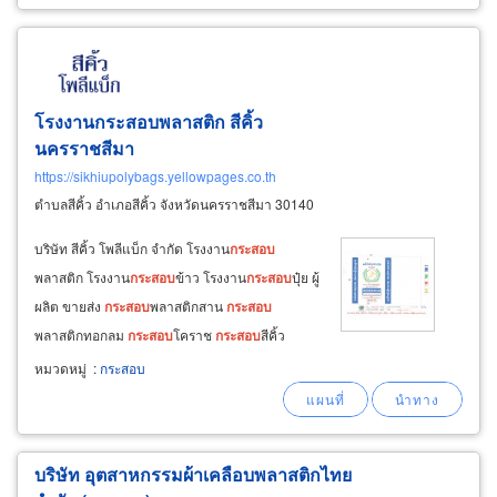
โรงงานกระสอบพลาสติก สีคิ้ว
นครราชสีมา
https://sikhiupolybags.yellowpages.co.th
ตำบลสีคิ้ว อำเภอสีคิ้ว จังหวัดนครราชสีมา 30140
บริษัท สีคิ้ว โพลีแบ็ก จำกัด โรงงาน
กระสอบ
พลาสติก โรงงาน
กระสอบ
ข้าว โรงงาน
กระสอบ
ปุ๋ย ผู้
ผลิต ขายส่ง
กระสอบ
พลาสติกสาน
กระสอบ
พลาสติกทอกลม
กระสอบ
โคราช
กระสอบ
สีคิ้ว
นครราชสีมา โรงงาน
กระสอบ
พลาสติก รับตัดและ
หมวดหมู่
:
กระสอบ
เย็บขนาดตามความต้องการของลูกค้า พร้อมงาน
พิมพ์
กระสอบ
ตามสั่ง ผู้ผลิต
กระสอบ
บรรจุ
ข้าว สำหรับใส่ผลผลิตจากชาวนา
บริษัท อุตสาหกรรมผ้าเคลือบพลาสติกไทย