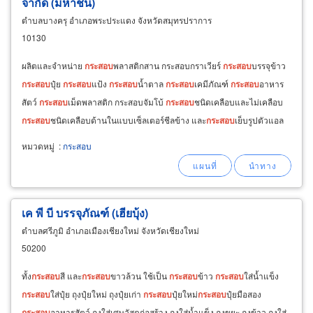
จำกัด (มหาชน)
ตำบลบางครุ อำเภอพระประแดง จังหวัดสมุทรปราการ
10130
ผลิตและจำหน่าย
กระสอบ
พลาสติกสาน กระสอบกราเวียร์
กระสอบ
บรรจุข้าว
กระสอบ
ปุ๋ย
กระสอบ
แป้ง
กระสอบ
น้ำตาล
กระสอบ
เคมีภัณฑ์
กระสอบ
อาหาร
สัตว์
กระสอบ
เม็ดพลาสติก กระสอบจัมโบ้
กระสอบ
ชนิดเคลือบและไม่เคลือบ
กระสอบ
ชนิดเคลือบด้านในแบบเซ็ลเตอร์ชีลข้าง และ
กระสอบ
เย็บรูปตัวแอล
ผ้าคลุม, ผ้าใบ, ผ้าบังแดด, ผ้าผืนชนิดเย็บเป็นกล่อง
หมวดหมู่
:
กระสอบ
เค พี บี บรรจุภัณฑ์ (เฮียบุ้ง)
ตำบลศรีภูมิ อำเภอเมืองเชียงใหม่ จังหวัดเชียงใหม่
50200
ทั้ง
กระสอบ
สี และ
กระสอบ
ขาวล้วน ใช้เป็น
กระสอบ
ข้าว
กระสอบ
ใส่น้ำแข็ง
กระสอบ
ใส่ปุ๋ย ถุงปุ๋ยใหม่ ถุงปุ๋ยเก่า
กระสอบ
ปุ๋ยใหม่
กระสอบ
ปุ๋ยมือสอง
กระสอบ
อาหารสัตว์ ถุงใส่เศษวัสดุก่อสร้าง ถุงใส่น้ำแข็ง ถุงขยะ ถุงข้าว ถุงใส่