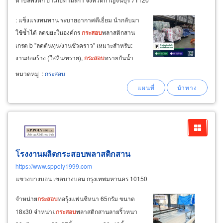
: แข็งแรงทนทาน ระบายอากาศดีเยี่ยม นำกลับมา
ใช้ซ้ำได้ ลดขยะในองค์กร
กระสอบ
พลาสติกสาน
เกรด b "ลดต้นทุน/งานชั่วคราว" เหมาะสำหรับ:
งานก่อสร้าง (ใส่หิน/ทราย),
กระสอบ
ทรายกันน้ำ
ท่วม, ใส่พัสดุ จุดเด่น: ราคาถูกที่สุดในไลน์สินค้า
หมวดหมู่
:
กระสอบ
เริ่มต้นเพียง 100 ใบ หมายเหตุ
กระสอบ
เกรดบี
เป็นกระสอบใหม่
โรงงานผลิตกระสอบพลาสติกสาน
https://www.sppoly1999.com
แขวงบางบอน เขตบางบอน กรุงเทพมหานคร 10150
จำหน่าย
กระสอบ
ทอรุ้งแฟนซีหนา 65กรัม ขนาด
18x30 จำหน่าย
กระสอบ
พลาสติกสานลายริ้วหนา