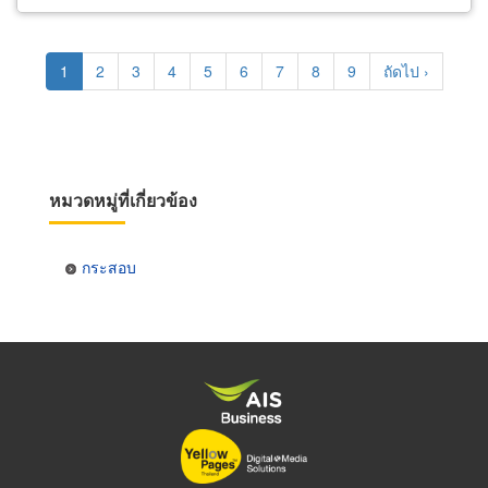
Pagination
Current
1
Page
2
Page
3
Page
4
Page
5
Page
6
Page
7
Page
8
Page
9
Next
ถัดไป ›
page
page
หมวดหมู่ที่เกี่ยวข้อง
กระสอบ