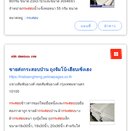
90กรัม ขนาด 23x37นิ้วและขนาด 30x46นิ้ว
จำหน่าย
กระสอบ
น้ำแข็งทอหนา 55 กรัม ขนาด
20x34นิ้ว เย็บวนปาก
กระสอบ
กันลุ่ย
กระสอบ
น้ำ
หมวดหมู่
:
กระสอบ
แข็ง ขนาด 20x34นิ้ว ทอหนา จำหน่ายด้ายเย็บ
กระสอบ
สีขาว และด้ายเย็บ
กระสอบ
สีอื่นๆ
ขายส่งกระสอบป่าน ถุงจัมโบ้-เฮียบเซ้งเฮง
https://hiabsengheng.yellowpages.co.th
แขวงสัมพันธวงศ์ เขตสัมพันธวงศ์ กรุงเทพมหานคร
10100
กระสอบ
ข้าวสารของใหม่มือหนึ่งและ
กระสอบ
ปอมือ
สองราคาถูก ขายผ้า
กระสอบ
ป่าน ผ้า
กระสอบ
บาง
ผ้า
กระสอบ
หนา ถุงปุ๋ยใหม่ ถุง
กระสอบ
เล็ก
ขนาด18x30นิ้ว, 19x30นิ้ว, 20x36นิ้ว สำหรับใส่