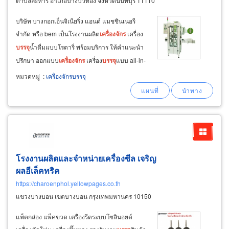
ตำบลละหาร อำเภอบางบัวทอง จังหวัดนนทบุรี 11110
บริษัท บางกอกเอ็นจิเนียริ่ง แอนด์ แมชชินเนอรี
จำกัด หรือ bem เป็นโรงงานผลิต
เครื่องจักร
เครื่อง
บรรจุ
น้ำดื่มแบบโรตารี่ พร้อมบริการ ให้คำแนะนำ
ปรึกษา ออกแบบ
เครื่องจักร
เครื่อง
บรรจุ
แบบ all-in-
one สร้างระบบสายพานการผลิตอัตโนมัติ
หมวดหมู่
:
เครื่องจักรบรรจุ
ความเร็วสูง และ ระบบสายการผลิต กึ่งอัตโนมัติ
ไลน์การ
บรรจุ
ของเหลวลง ภาชนะ ขวด กระปุก
โรงงานผลิตและจำหน่ายเครื่องซีล เจริญ
ผลอีเล็คทริค
https://charoenphol.yellowpages.co.th
แขวงบางบอน เขตบางบอน กรุงเทพมหานคร 10150
แพ็คกล่อง แพ็คขวด เครื่องรีดระบบโซลินอยด์