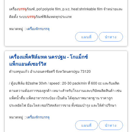
เครื่อง
บรรจุ
ภัณฑ์, pof polyole film, p.v.c. heat shrinkable film จำหน่ายและ
ติดตั้ง ระบบ
บรรจุ
ภัณฑ์ฟิล์มหดทุกประเภท
หมวดหมู่
:
เครื่องจักรบรรจุ
เครื่องแพ็คฟิล์มหด นครปฐม - โกแม็กซ์
แพ็กแอนด์เซอร์วิส
ตำบลขุนแก้ว อำเภอนครชัยศรี จังหวัดนครปฐม 73120
/ ตู้อบฟิล์ม 82sshw 30vh / speed : 20-30 pack/min ที่ 600 cc และรับผลิต
ตามความต้องการของลูกค้า เหมาะสำหรับโรงงานและบริษัทผลิตสินค้า เช่น
แพ็คน้ำดื่ม แพ็คอาหารกระป๋อง เป็นต้น ได้คุณภาพมาตรฐาน ราคาถูก
ประหยัดไฟ มีอะไหล่ เซอร์วิสหลังการขาย ทั้งซ่อมบำรุง และให้คำปรึกษา
จำหน่ายเครื่อง
บรรจุ
หมวดหมู่
:
เครื่องจักรบรรจุ