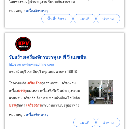
โดยช่างซ่อมผู้ชำนาญงาน รับประกันงานซ่อม
บริการถึงหน้าโรงงานในพื้นที่ บางขุนเทียน
หมวดหมู่
:
เครื่องจักรบรรจุ
พระราม2 บางบอน กทม มหาชัย สมุทรสาคร
พระประแดง สมุทรปราการ นครปฐม นนทบุรี
ปทุมธานี
รับสร้างเครื่องจักรบรรจุ เค พี วี แมชชีน
https://www.kpvmachine.com
แขวงมีนบุรี เขตมีนบุรี กรุงเทพมหานคร 10510
โรงงานผลิต
เครื่องจักร
อุตสาหกรรม เครื่องผสม
เครื่อง
บรรจุ
ของเหลว เครื่องซีลรีดปิดปากถุงระบบ
สายพาน เครื่องลำเลียง สายพานลำเลียง ไลน์ผลิต
บรรจุ
สินค้า
เครื่องจักร
กระบวนการแปรรูปอาหาร
ผลิตอาหาร เครื่องปรุงรส เครื่องดื่ม
เครื่องจักร
หมวดหมู่
:
เครื่องจักรบรรจุ
อุตสาหกรรมยา-เครื่องสำอาง
เครื่องจักร
ร่อนแป้ง
ผสมแป้ง รับทำตู้คอนโทรล plc,