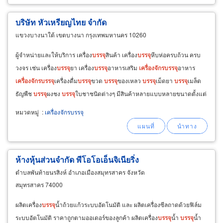
บริษัท หัวเหรียญไทย จำกัด
แขวงบางนาใต้ เขตบางนา กรุงเทพมหานคร 10260
ผู้จำหน่ายและให้บริการ เครื่อง
บรรจุ
สินค้า เครื่อง
บรรจุ
หีบห่อครบถ้วน ครบ
วงจร เช่น เครื่อง
บรรจุ
ยา เครื่อง
บรรจุ
อาหารเสริม
เครื่องจักร
บรรจุ
อาหาร
เครื่องจักร
บรรจุ
เครื่องดื่ม
บรรจุ
ขวด
บรรจุ
ของเหลว
บรรจุ
เม็ดยา
บรรจุ
เมล็ด
ธัญพืช
บรรจุ
ผงชง
บรรจุ
ใบชาชนิดต่างๆ มีสินค้าหลายแบบหลายขนาดตั้งแต่
แบบอุตสาหกรรมลงมาถึงแบบ
หมวดหมู่
:
เครื่องจักรบรรจุ
ห้างหุ้นส่วนจำกัด พีโอโอเอ็นจิเนียริ่ง
ตำบลพันท้ายนรสิงห์ อำเภอเมืองสมุทรสาคร จังหวัด
สมุทรสาคร 74000
ผลิตเครื่อง
บรรจุ
น้ำถ้วยแก้วระบบอัตโนมัติ และ ผลิตเครื่องซีลถาดด้วยฟิล์ม
ระบบอัตโนมัติ ราคาถูกตามออเดอร์ของลูกค้า ผลิตเครื่อง
บรรจุ
น้ำ
บรรจุ
น้ำ