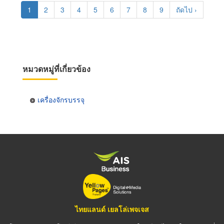
Pagination
Current
1
Page
2
Page
3
Page
4
Page
5
Page
6
Page
7
Page
8
Page
9
Next
ถัดไป ›
page
page
หมวดหมู่ที่เกี่ยวข้อง
เครื่องจักรบรรจุ
ไทยแลนด์ เยลโล่เพจเจส