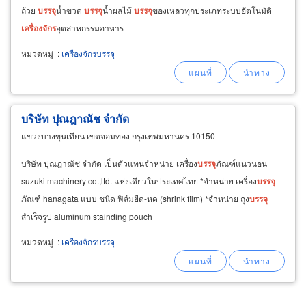
ถ้วย
บรรจุ
น้ำขวด
บรรจุ
น้ำผลไม้
บรรจุ
ของเหลวทุกประเภทระบบอัตโนมัติ
เครื่องจักร
อุตสาหกรรมอาหาร
หมวดหมู่
:
เครื่องจักรบรรจุ
บริษัท ปุณฎาณัช จำกัด
แขวงบางขุนเทียน เขตจอมทอง กรุงเทพมหานคร 10150
บริษัท ปุณฎาณัช จำกัด เป็นตัวแทนจำหน่าย เครื่อง
บรรจุ
ภัณฑ์แนวนอน
suzuki machinery co.,ltd. แห่งเดียวในประเทศไทย *จำหน่าย เครื่อง
บรรจุ
ภัณฑ์ hanagata แบบ ชนิด ฟิล์มยืด-หด (shrink film) *จำหน่าย ถุง
บรรจุ
สำเร็จรูป aluminum stainding pouch
หมวดหมู่
:
เครื่องจักรบรรจุ