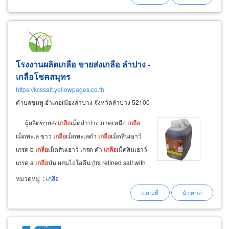
แปรรูปอาหารทำอาหารหมักดอง (salt curing
โรงงานผลิตเกลือ ขายส่งเกลือ ลำปาง -
เกลือโชคสมุทร
https://kcssalt.yellowpages.co.th
ตำบลชมพู อำเภอเมืองลำปาง จังหวัดลำปาง 52100
ผู้ผลิตขายส่ง
เกลือ
เม็ดลำปาง ภาคเหนือ
เกลือ
เม็ดทะเล ขาว
เกลือ
เม็ดทะเลดำ
เกลือ
เม็ดสินเธาว์
เกรด b
เกลือ
เม็ดสินเธาว์ เกรด ดำ
เกลือ
เม็ดสินเธาว์
เกรด a
เกลือ
ป่น ผสมไอโอดีน (trs refined salt with
iodized) ฉลากแดง คุณภาพ 97.5% ขนาด 50 กก.
หมวดหมู่
:
เกลือ