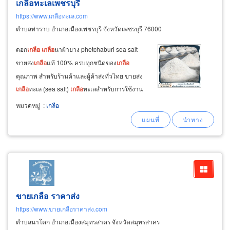
เกลือทะเลเพชรบุรี
https://www.เกลือทะเล.com
ตำบลท่าราบ อำเภอเมืองเพชรบุรี จังหวัดเพชรบุรี 76000
ดอก
เกลือ
เกลือ
นาผ้ายาง phetchaburi sea salt
ขายส่ง
เกลือ
แท้ 100% ครบทุกชนิดของ
เกลือ
คุณภาพ สำหรับร้านค้าและผู้ค้าส่งทั่วไทย ขายส่ง
เกลือ
ทะเล (sea salt)
เกลือ
ทะเลสำหรับการใช้งาน
เอนกประสงค์ คุ้มค่าที่สุด ผลิตจากน้ำทะเลระเหย
หมวดหมู่
:
เกลือ
ตามธรรมชาติ เม็ด
เกลือ
ขาว สะอาด ขายส่งราคา
ประหยัด เหมาะกับผู้ซื้อจำนวนมาก
ขายเกลือ ราคาส่ง
https://www.ขายเกลือราคาส่ง.com
ตำบลนาโคก อำเภอเมืองสมุทรสาคร จังหวัดสมุทรสาคร