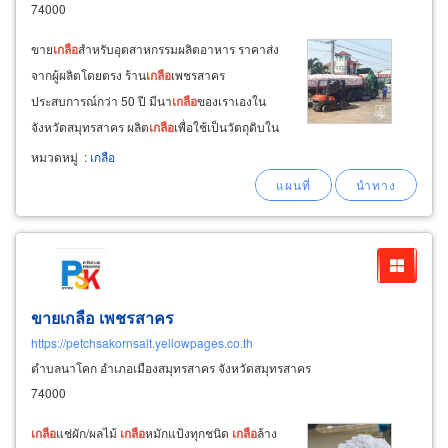
74000
ขาย
เกลือ
สำหรับอุตสาหกรรมผลิตอาหาร ราคาส่ง
จากผู้ผลิตโดยตรง ร้าน
เกลือ
เพชรสาคร
ประสบการณ์กว่า 50 ปี มีนา
เกลือ
ของเราเองใน
จังหวัดสมุทรสาคร ผลิต
เกลือ
เพื่อใช้เป็นวัตถุดิบใน
การปรุงอาหาร
เกลือ
ที่โรงงานผลิตอาหารหรือ
หมวดหมู่
:
เกลือ
เครื่องปรุง นำไปใช้ทำอาหารแปรรูปต่างๆ เช่น
เกลือ
ดองผักผลไม้
เกลือ
หมักแมงกะพรุน
เกลือ
หมัก
น้ำปลา
ขายเกลือ เพชรสาคร
https://petchsakornsalt.yellowpages.co.th
ตำบลนาโคก อำเภอเมืองสมุทรสาคร จังหวัดสมุทรสาคร
74000
เกลือ
แช่ผัก/ผลไม้
เกลือ
หมักแป้งทุกชนิด
เกลือ
ล้าง