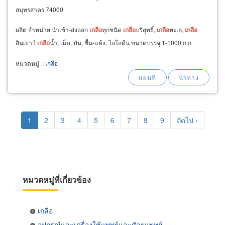
สมุทรสาคร 74000
ผลิต จำหน่าย นำเข้า-ส่งออก
เกลือ
ทุกชนิด
เกลือ
บริสุทธิ์,
เกลือ
ทะเล,
เกลือ
สินเธาว์
เกลือ
น้ำ, เม็ด, ป่น, ชื้น-แห้ง, ไอโอดีน ขนาดบรรจุ 1-1000 ก.ก
หมวดหมู่
:
เกลือ
Pagination
Current
1
Page
2
Page
3
Page
4
Page
5
Page
6
Page
7
Page
8
Page
9
Next
ถัดไป ›
page
page
หมวดหมู่ที่เกี่ยวข้อง
เกลือ
อุปกรณ์และเครื่องใช้แพทย์และศัลยแพทย์