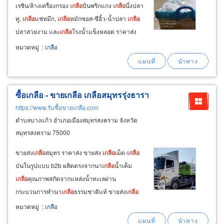
เรซิน/ล้างเครื่องกรอง
เกลือ
ปั่นพริกแกง
เกลือ
นึ่งปลา
ทู,
เกลือ
แช่หมึก,
เกลือ
หมักซอส-ซีอิ้ว-น้ำปลา
เกลือ
ปลาสวยงาม และ
เกลือ
โรงน้ำแข็งหลอด ราคาส่ง
ขายส่ง
เกลือ
เม็ดกลาง ราคาส่ง จาก petch sakorn
หมวดหมู่
:
เกลือ
sea salt farm เช่น
เกลือ
ลอกหมึกดำ
ซื้อเกลือ - ขายเกลือ เกลือสมุทรรุ่งธารา
https://www.รับซื้อขายเกลือ.com
ตำบลบางแก้ว อำเภอเมืองสมุทรสงคราม จังหวัด
สมุทรสงคราม 75000
ขายส่ง
เกลือ
สมุทร ราคาส่ง ขายส่ง
เกลือ
เม็ด-
เกลือ
ป่นในรูปแบบ b2b ผลิตตรงจากนา
เกลือ
น้ำเค็ม
เกลือ
คุณภาพสกัดจากแหล่งน้ำทะเลผ่าน
กระบวนการทำนา
เกลือ
ธรรมชาติแท้ ขายส่ง
เกลือ
อุตสาหกรรมอาหาร
เกลือ
อุตสาหกรรมเครื่องปรุงรส
หมวดหมู่
:
เกลือ
ราคาโรงงาน ขายส่ง
เกลือ
ใช้เป็นวัตถุดิบในการ