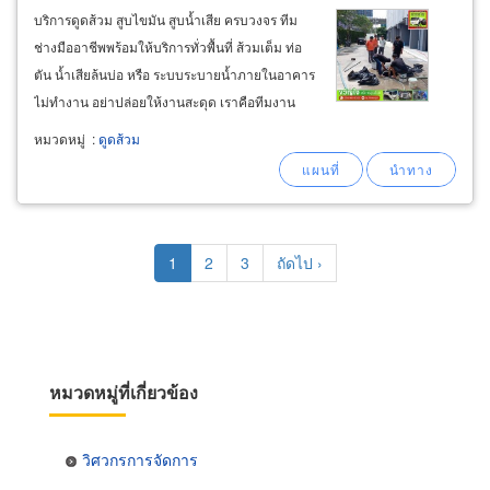
บริการดูดส้วม สูบไขมัน สูบน้ำเสีย ครบวงจร ทีม
ช่างมืออาชีพพร้อมให้บริการทั่วพื้นที่ ส้วมเต็ม ท่อ
ตัน น้ำเสียล้นบ่อ หรือ ระบบระบายน้ำภายในอาคาร
ไม่ทำงาน อย่าปล่อยให้งานสะดุด เราคือทีมงาน
ช่างผู้เชี่ยวชาญด้านการดูดส้วมและระบบน้ำเสีย
หมวดหมู่
:
ดูดส้วม
ให้บริการรวดเร็ว ตรงเวลา ครอบคลุมทุกพื้นที่ใน
กรุงเทพฯ และปริมณฑล สูบส้วมทุกประเภท
Pagination
Current
1
Page
2
Page
3
Next
ถัดไป ›
page
page
หมวดหมู่ที่เกี่ยวข้อง
วิศวกรการจัดการ