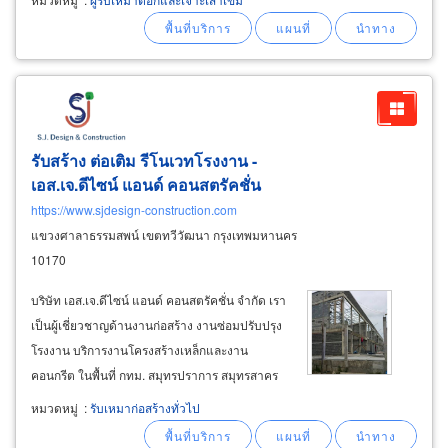
ความมั่นคงระยะยาว รับตอกเสาเข็มไมโครไพล์
ไอ18, ไอ22, ไอ26 เหมาะกับงานต่อเติมและพื้นที่
จำกัด
รับสร้าง ต่อเติม รีโนเวทโรงงาน -
เอส.เจ.ดีไซน์ แอนด์ คอนสตรัคชั่น
https://www.sjdesign-construction.com
แขวงศาลาธรรมสพน์ เขตทวีวัฒนา กรุงเทพมหานคร
10170
บริษัท เอส.เจ.ดีไซน์ แอนด์ คอนสตรัคชั่น จำกัด เรา
เป็นผู้เชี่ยวชาญด้านงานก่อสร้าง งานซ่อมปรับปรุง
โรงงาน บริการงานโครงสร้างเหล็กและงาน
คอนกรีต ในพื้นที่ กทม. สมุทรปราการ สมุทรสาคร
นครปฐม ปทุมธานี นนทบุรี มีความเข้าใจความ
หมวดหมู่
:
รับเหมาก่อสร้างทั่วไป
ต้องการของลูกค้า รับงานและส่งมอบงานตรงเวลา