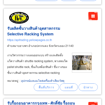
ไม่รบกวนการผลิตของโรงงาน ในการสร้างหรือ
ซ่อมคำนึงถึงกฏระเบียบของโรงงานและความ
ปลอดภัยในการปฏิบัติหน้าที่
รับผลิตชั้นวางสินค้าอุตสาหกรรม
Selective Racking System
https://apltrading.yellowpages.co.th
ตำบลมาบยางพร อำเภอปลวกแดง จังหวัดระยอง 21140
งานวิศวกรรมวางแผนออกแบบ สร้างและติดตั้ง
แร็ควางสินค้า shuttle racking system, พาเลทแร็ค
pallet shuttle rack, ชั้นเก็บสต็อกสินค้า ชั้นวางของ
ชั้นวางสินค้าอุตสาหกรรม selective racking
system ชั้นเก็บชิ้นส่วนอะไหล่ยานยนต์ อะไหล่
หมวดหมู่
:
อุปกรณ์และอะไหล่เครื่องลำเลียงวัสดุ
สินค้าอุตสาหกรรม สำรวจพื้นที่ รับฟังความ
ต้องการของลูกค้า และรับฟังปัญหาของลูกค้า
รับรื้อถอนอาคารกรุงเทพ - ศักดิ์ชัย รื้อถอน