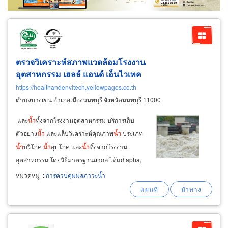
ตรวจวิเคราะห์สภาพแวดล้อมโรงงาน
อุตสาหกรรม เฮลธ์ แอนด์ เอ็นไวเทค
https://healthandenvitech.yellowpages.co.th
ตำบลบางเขน อำเภอเมืองนนทบุรี จังหวัดนนทบุรี 11000
และ
น้ำ
ทิ้งจากโรงงานอุตสาหกรรม บริการเก็บ
ตัวอย่าง
น้ำ
และแล็บวิเคราะห์คุณภาพ
น้ำ
ประเภท
น้ำ
บริโภค
น้ำ
อุปโภค และ
น้ำ
ทิ้งจากโรงงาน
อุตสาหกรรม โดยวิธีมาตรฐานสากล ได้แก่ apha,
awwa, us.epa เป็นต้น ตามระเบียบของกรม
หมวดหมู่
:
การควบคุมมลภาวะน้ำ
โรงงานอุตสาหกรรม และนิคมอุตสาหกรรม รวมทั้ง
ตะกอนดิน และตะกอนจากของเสีย พร้อม
การ
รายงานผลด้วยระบบคอมพิวเตอร์