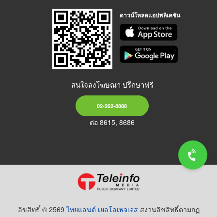
ดาวน์โหลดแอปพลิเคชัน
สนใจลงโฆษณา ปรึกษาฟรี
02-262-8888
ต่อ 8615, 8686
ลิขสิทธิ์ © 2569
ไทยแลนด์ เยลโล่เพจเจส
สงวนลิขสิทธิ์ตามกฏ