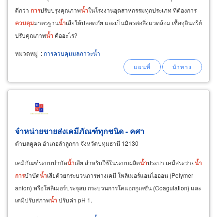
ดีกว่า
การ
ปรับปรุงคุณภาพ
น้ำ
ในโรงงานอุตสาหกรรมทุกประเภท ที่ต้องการ
ควบคุม
มาตรฐาน
น้ำ
เสียให้ปลอดภัย และเป็นมิตรต่อสิ่งแวดล้อม เชื้อจุลินทรีย์
ปรับคุณภาพ
น้ำ
คืออะไร?
หมวดหมู่
:
การควบคุมมลภาวะน้ำ
จำหน่ายขายส่งเคมีภัณฑ์ทุกชนิด - คศา
ตำบลคูคต อำเภอลำลูกกา จังหวัดปทุมธานี 12130
เคมีภัณฑ์ระบบบำบัด
น้ำ
เสีย สำหรับใช้ในระบบผลิต
น้ำ
ประปา เคมีสระว่าย
น้ำ
การ
บำบัด
น้ำ
เสียด้วยกระบวนการทางเคมี โพลิเมอร์แอนไอออน (Polymer
anion) หรือโพลิเมอร์ประจุลบ กระบวนการโคแอกกูเลชั่น (Coagulation) และ
เคมีปรับสภาพ
น้ำ
ปรับค่า pH 1.