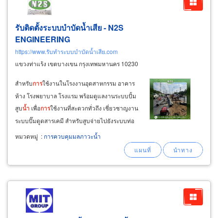
รับติดตั้งระบบบำบัดน้ำเสีย - N2S
ENGINEERING
https://www.รับทำระบบบำบัดน้ำเสีย.com
แขวงท่าแร้ง เขตบางเขน กรุงเทพมหานคร 10230
สำหรับ
การ
ใช้งานในโรงงานอุตสาหกรรม อาคาร
ห้าง โรงพยาบาล โรงแรม พร้อมดูแลงานระบบปั้ม
สูบ
น้ำ
เพื่อ
การ
ใช้งานที่สะดวกทั่วถึง เชี่ยวชาญงาน
ระบบปั๊มดูดสารเคมี สำหรับสูบจ่ายไปยังระบบท่อ
ภายในโรงงานและอาคาร ต้องการบริการรับติดตั้ง
หมวดหมู่
:
การควบคุมมลภาวะน้ำ
ระบบปั้มสูบ
น้ำ
เคมี โทร: 093-941-9397 n2s
engineering 5.รับทำระบบำบัดอากาศ