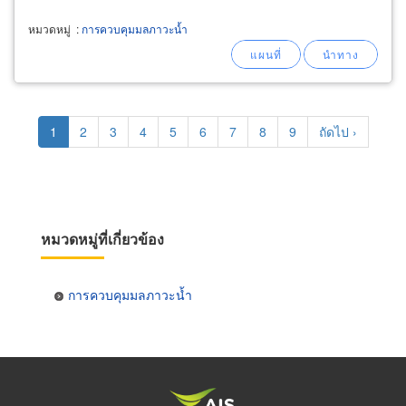
ตามธรรมชาติ เพื่อใช้ใน
การ
กำจัดสารอินทรีย์ต้นเหตุของ
น้ำ
เสีย
หมวดหมู่
:
การควบคุมมลภาวะน้ำ
Pagination
Current
1
Page
2
Page
3
Page
4
Page
5
Page
6
Page
7
Page
8
Page
9
Next
ถัดไป ›
page
page
หมวดหมู่ที่เกี่ยวข้อง
การควบคุมมลภาวะน้ำ