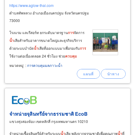
https://www.aglow-thai.com
ตำบลทัพหลวง อำเภอเมืองนครปฐม จังหวัดนครปฐม
73000
โรงแรม และรีสอร์ท ยกระดับมาตรฐาน
การ
จัดการ
น้ำ
เสียสำหรับอาคารขนาดใหญ่และธุรกิจบริการ
ด้วยระบบบำบัด
น้ำ
เสียที่ออกแบบมาเพื่อรองรับ
การ
ใช้งานต่อเนื่องตลอด 24 ชั่วโมง ช่วย
ควบคุม
คุณภาพ
น้ำ
ลดกลิ่น และสร้างภาพลักษณ์ที่ดีด้านสุข
หมวดหมู่
:
การควบคุมมลภาวะน้ำ
อนามัยและสิ่งแวดล้อม เหมาะสำหรับ
คอนโดมิเนียม โรงแรม และรีสอร์ทที่ต้องการระบบ
ที่มีประสิทธิภาพสูงและรองรับ
การ
ใช้งานในระยะ
ยาว
จำหน่ายจุลินทรีย์จากธรรมชาติ EcoB
แขวงทุ่งสองห้อง เขตหลักสี่ กรุงเทพมหานคร 10210
จำหน่ายเชื้อจุลินทรีย์สำหรับระบบ
น้ำ
เสีย พลังจากธรรมชาติเพื่อคุณภาพ
น้ำ
ที่