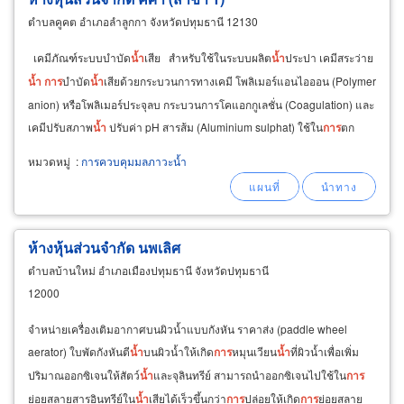
ตำบลคูคต อำเภอลำลูกกา จังหวัดปทุมธานี 12130
เคมีภัณฑ์ระบบบำบัด
น้ำ
เสีย สำหรับใช้ในระบบผลิต
น้ำ
ประปา เคมีสระว่าย
น้ำ
การ
บำบัด
น้ำ
เสียด้วยกระบวนการทางเคมี โพลิเมอร์แอนไอออน (Polymer
anion) หรือโพลิเมอร์ประจุลบ กระบวนการโคแอกกูเลชั่น (Coagulation) และ
เคมีปรับสภาพ
น้ำ
ปรับค่า pH สารส้ม (Aluminium sulphat) ใช้ใน
การ
ตก
ตะกอนของ
น้ำ
ทำให้
น้ำ
ใสขึ้น
หมวดหมู่
:
การควบคุมมลภาวะน้ำ
ห้างหุ้นส่วนจำกัด นพเลิศ
ตำบลบ้านใหม่ อำเภอเมืองปทุมธานี จังหวัดปทุมธานี
12000
จำหน่ายเครื่องเติมอากาศบนผิวน้ำแบบกังหัน ราคาส่ง (paddle wheel
aerator) ใบพัดกังหันตี
น้ำ
บนผิวน้ำให้เกิด
การ
หมุนเวียน
น้ำ
ที่ผิวน้ำเพื่อเพิ่ม
ปริมาณออกซิเจนให้สัตว์
น้ำ
และจุลินทรีย์ สามารถนำออกซิเจนไปใช้ใน
การ
ย่อยสลายสารอินทรีย์ใน
น้ำ
เสียได้เร็วขึ้นกว่า
การ
ปล่อยให้เกิด
การ
ย่อยสลาย