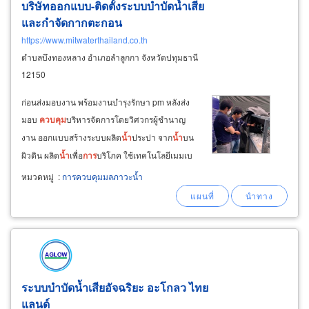
บริษัทออกแบบ-ติดตั้งระบบบำบัดน้ำเสีย
และกำจัดกากตะกอน
https://www.mitwaterthailand.co.th
ตำบลบึงทองหลาง อำเภอลำลูกกา จังหวัดปทุมธานี
12150
ก่อนส่งมอบงาน พร้อมงานบำรุงรักษา pm หลังส่ง
มอบ
ควบคุม
บริหารจัดการโดยวิศวกรผู้ชำนาญ
งาน ออกแบบสร้างระบบผลิต
น้ำ
ประปา จาก
น้ำ
บน
ผิวดิน ผลิต
น้ำ
เพื่อ
การ
บริโภค ใช้เทคโนโลยีเมมเบ
รน ชนิด อัลตราฟิลเตชั่น (ultra filtration; uf) ระบบ
หมวดหมู่
:
การควบคุมมลภาวะน้ำ
ประปาอัตโนมัติ uf, mf, ro รับแก้ปัญหาในระบบ
ผลิต
น้ำ
ประปา ซ่อมบำรุงปรับปรุงระบบ
ระบบบำบัดน้ำเสียอัจฉริยะ อะโกลว ไทย
แลนด์