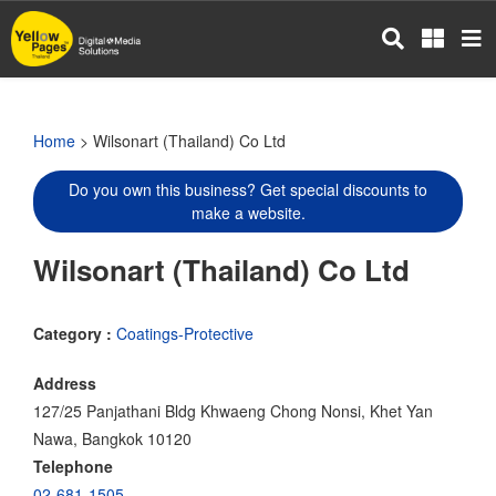
Skip
to
main
content
Home
> Wilsonart (Thailand) Co Ltd
Do you own this business? Get special discounts to
make a website.
Wilsonart (Thailand) Co Ltd
Category :
Coatings-Protective
Address
127/25 Panjathani Bldg Khwaeng Chong Nonsi, Khet Yan
Nawa, Bangkok 10120
Telephone
02-681-1505