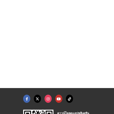
lack Oxide
ชุบเคลือบผิวอะไหล่ตก ...
รับสร้างเครื่องชุบโล ...
โรงงานชุบซิงค์ ลิ้มเจริญ เพลทติ้ง
รับชุบอลูมิเนียม ชุบอโนไดซ์-สมสะอาดการชุบ
โรงงานผลิตเครื่องจักรอุตสาหกรรมลวด - สมไทยการไฟฟ้า
ดาวน์โหลดแอปพลิเคชัน