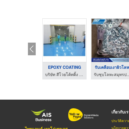
การเคลือบพื้นผิว
EPOXY COATING
รับเคลือบเงาผิวโล
บริษัท สีโวยโค้ทติ้ง จำกัด
บริษัท สีโวยโค้ทติ้ง จำกัด
รับชุบโลหะสมุทรปราการ – ร
เกี่ยวกับเ
ประวัติควา
นโยบายควา
ไทยแลนด์ เยลโล่เพจเจส