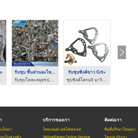
หะ
รับชุบ ชิ้นส่วนอะไหล ...
รับชุบซิงค์ขาว Cr3+
รับชุบ B
ุ่งเรืองดีเพลทติ้ง
รับชุบโลหะสมุทรปราการ – รุ่งเรืองดีเพลทติ้ง
ชุบซิงค์โครม3 มาวินเพลตติ้ง
รา
บริการของเรา
ติดต่อเรา
มเป็นมา
ไทยแลนด์ เยลโล่เพจเจส
ทีมที่ปรึกษาโฆษณา
มเป็นส่วนตัว
YellowPages Online Service
โฆษณากับเรา