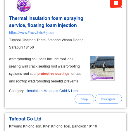
Thermal insulation foam spraying
service, floating foam injection
https://www.รับพ่นโฟมพียู.com
Tumbol Charoen Tham, Amphoe Wihan Daeng,
Saraburi 18150
waterproofing solutions include roof leak
sealing wall crack sealing roof waterproofing
systems roof seal
protective
coatings
terrace
and rooftop waterproofing benefits prevents
rainwater penetration reduces moisture-related
Category
:
Insulation Materials-Cold & Heat
building damage
Tafcoat Co Ltd
Khwang Khlong Ton, Khet Khlong Toei, Bangkok 10110