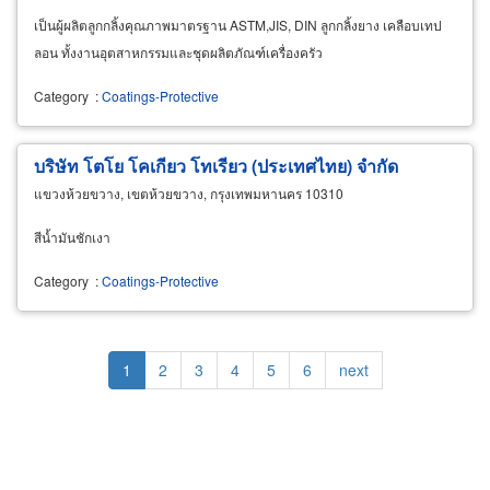
เป็นผู้ผลิตลูกกลิ้งคุณภาพมาตรฐาน ASTM,JIS, DIN ลูกกลิ้งยาง เคลือบเทป
ลอน ทั้งงานอุตสาหกรรมและชุดผลิตภัณฑ์เครื่องครัว
Category
:
Coatings-Protective
บริษัท โตโย โคเกียว โทเรียว (ประเทศไทย) จำกัด
แขวงห้วยขวาง, เขตห้วยขวาง, กรุงเทพมหานคร 10310
สีน้ำมันชักเงา
Category
:
Coatings-Protective
Pagination
Current
1
Page
2
Page
3
Page
4
Page
5
Page
6
Next
next
page
page