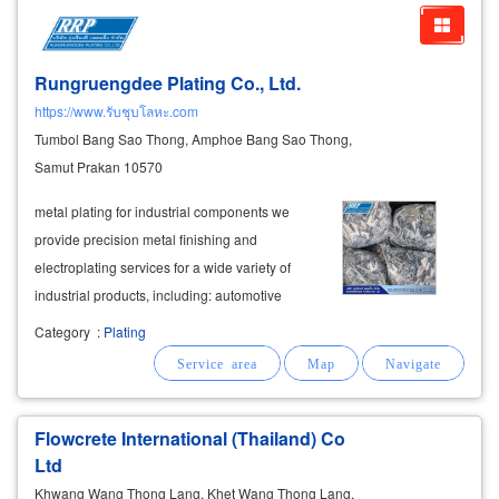
Rungruengdee Plating Co., Ltd.
https://www.รับชุบโลหะ.com
Tumbol Bang Sao Thong, Amphoe Bang Sao Thong,
Samut Prakan 10570
metal plating for industrial components we
provide precision metal finishing and
electroplating services for a wide variety of
industrial products, including: automotive
industry automotive components vehicle spare
Category
:
Plating
parts decorative and
protective
metal finishes
Flowcrete International (Thailand) Co
Ltd
Khwang Wang Thong Lang, Khet Wang Thong Lang,