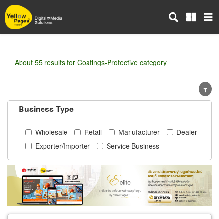
Skip
to
main
content
About 55 results for Coatings-Protective category
Business Type
Wholesale
Retail
Manufacturer
Dealer
Exporter/Importer
Service Business