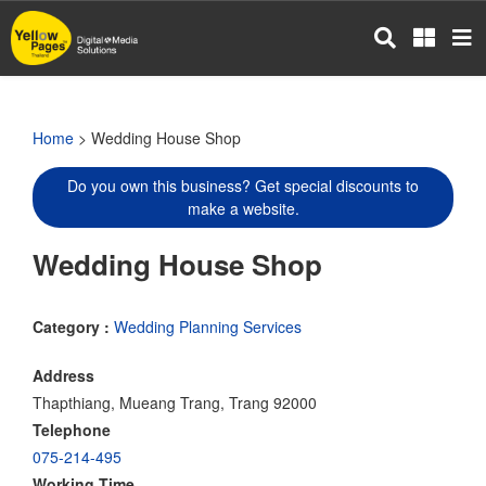
Skip
to
main
content
Home
> Wedding House Shop
Do you own this business? Get special discounts to
make a website.
Wedding House Shop
Category :
Wedding Planning Services
Address
Thapthiang, Mueang Trang, Trang 92000
Telephone
075-214-495
Working Time