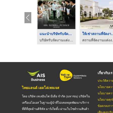
wedding planner เจ้า ...
แนะนำบริษัทรับจัดงาน ...
ให้เช่าสถานท
บริษัทรับจัดงานแต่งงาน - Hugweddingplanner
บริษัทรับจัดงานแต่งงาน - Hugweddingplanner
สถานที่จัดงานแ
เกี่ยวกับเ
ประวัติควา
นโยบายควา
ไทยแลนด์ เยลโล่เพจเจส
นโยบายควา
โดย บริษัท เทเลอินโฟ มีเดีย จำกัด (มหาชน) บริษัทใน
นโยบายคุกกี
เครือเอไอเอส ในฐานะผู้นำที่ไม่เคยหยุดพัฒนาบริการ
ข้อตกลงกา
ที่ดีที่สุดด้านดิจิทัล มาร์เก็ตติ้ง ผ่านเว็บไซต์รวมสินค้า
เสียงตอบรั