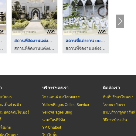
ี่จัดงาน ...
สถานที่จัดงานแต่งครบ ...
สถานที่แต่งงาน outdo ...
ต่งงาน มินิมอล - allabout wedding
สถานที่จัดงานแต่งงาน มินิมอล - allabout wedding
สถานที่จัดงานแต่งงาน มินิมอล - allabout wedding
รา
บริการของเรา
ติดต่อเรา
มเป็นมา
ไทยแลนด์ เยลโล่เพจเจส
ทีมที่ปรึกษาโฆษณา
มเป็นส่วนตัว
YellowPages Online Service
โฆษณากับเรา
มปลอดภัยไซเบอร์
YellowPages Blog
ฝ่ายบริการลูกค้าสัมพั
้
นามบัตรดิจิทัล
วิธีการชำระเงิน
รใช้งาน
YP Chatbot
บผู้ลงโฆษณา
โปรโมชั่น