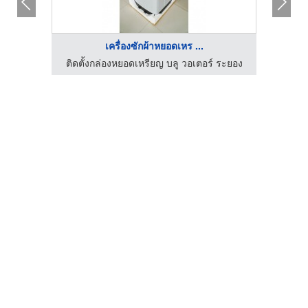
เครื่องซักผ้าหยอดเหร ...
ร้านสะดวกซัก 24 ชม.โคราช Washbar24Korat
ติดตั้งกล่องหยอดเหรียญ บลู วอเตอร์ ระยอง
ติดตั