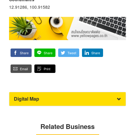
12.91286, 100.91582
Share
Share
Tweet
Share
Email
Print
Digital Map
Related Business