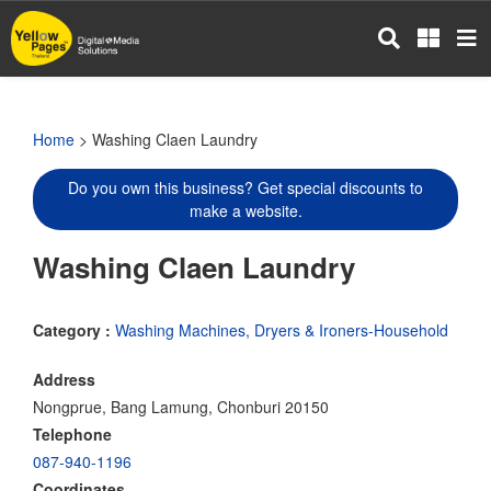
Skip
to
main
content
Home
> Washing Claen Laundry
Do you own this business? Get special discounts to
make a website.
Washing Claen Laundry
Category :
Washing Machines, Dryers & Ironers-Household
Address
Nongprue, Bang Lamung, Chonburi 20150
Telephone
087-940-1196
Coordinates