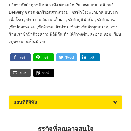
บริการซักผ้าทุกชนิด ซักแห้ง ซักอบรีด Pattaya แบบเดลิเวอรี่
Delivery ซักรีด ซักผ้าอุตสาหกรรม , ซักผ้าโรงพยาบาล แบบฆ่า
เชื้อโรค , ทำความสะอาดเสื้อผ้า , ซักผ้ายูนิฟอร์ม , ซักผ้าม่าน
,ซักปลอกหมอน ,ซักผ้าห่ม, ผ้าม่าน ,ซักผ้าเช็ดตัวทุกขนาด, ทาง
ร้านเราซักผ้าด้วยความพิถีพิถัน ทำให้ผ้าทุกชิ้น สะอาด หอม เรียบ
อยู่ทรงนานเป็นพิเศษ
แชร์
แชร์
Tweet
แชร์
อีเมล
พิมพ์
แผนที่ดิจิทัล
ธุรกิจที่คุณอาจสนใจ