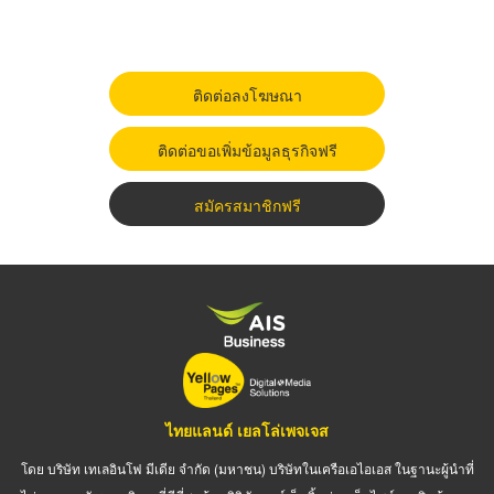
ติดต่อลงโฆษณา
ติดต่อขอเพิ่มข้อมูลธุรกิจฟรี
สมัครสมาชิกฟรี
ไทยแลนด์ เยลโล่เพจเจส
โดย บริษัท เทเลอินโฟ มีเดีย จำกัด (มหาชน) บริษัทในเครือเอไอเอส ในฐานะผู้นำที่