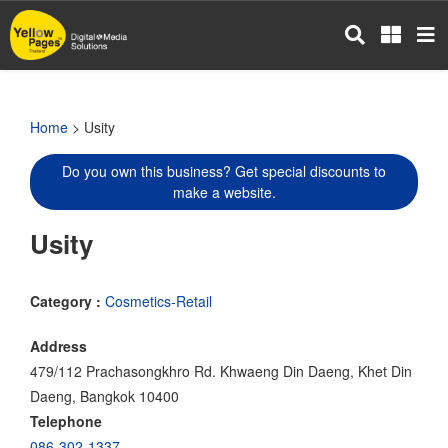
Skip
to
main
content
Home
> Usity
Do you own this business? Get special discounts to
make a website.
Usity
Category :
Cosmetics-Retail
Address
479/112 Prachasongkhro Rd. Khwaeng Din Daeng, Khet Din
Daeng, Bangkok 10400
Telephone
086-302-1337