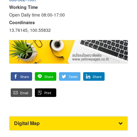
Working Time
Open Daily time 08:00-17:00
Coordinates
13.76145, 100.55832
Share
Share
Tweet
Share
Email
Print
Digital Map