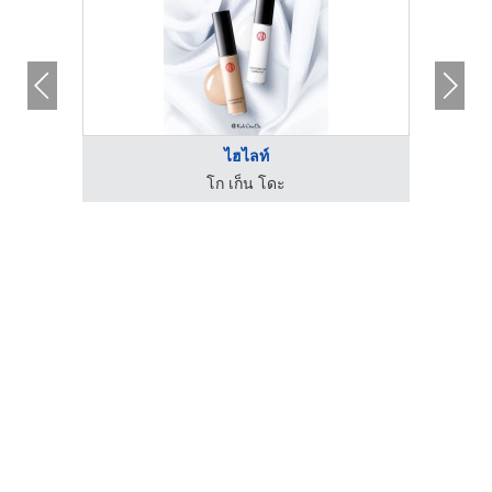
.
ไฮไลท์
โก เก็น โดะ