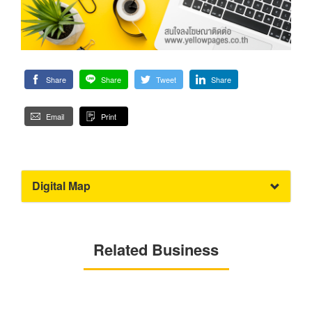
Share
Share
Tweet
Share
Email
Print
Digital Map
Related Business