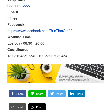
083-118-6555
Line ID
rrinlee
Facebook
https://www.facebook.com/RrinThaiCraft/
Working Time
Everyday 08.30 - 20.00
Coordinates
13.681043527546, 100.53067932454
Share
Share
Tweet
Share
Email
Print