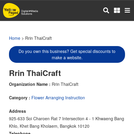
Skip
to
main
content
Home
> Rrin ThaiCraft
Do you own this business? Get special discounts to
make a website.
Rrin ThaiCraft
Organization Name :
Rrin ThaiCraft
Category :
Flower Arranging Instruction
Address
925-633 Soi Charoen Rat 7 Intersection 4 - 1 Khwaeng Bang
Khlo, Khet Bang Kholaem, Bangkok 10120
Telephone