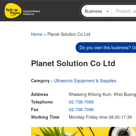
Skip
Business
to
main
content
Home
> Planet Solution Co Ltd
Do you own this business? Ge
Planet Solution Co Ltd
Category :
Ultrasonic Equipment & Supplies
Address
Khwaeng Khlong Kum, Khet Buen
Telephone
02-738-7095
Fax
02-738-7096
Working Time
Monday-Friday time 08:30-17:30