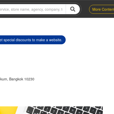
More Conten
t special discounts to make a website.
gkum, Bangkok 10230